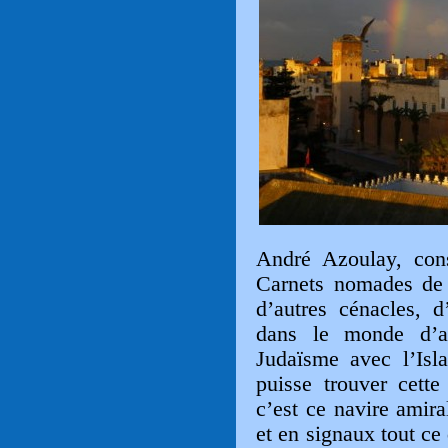
André Azoulay, con
Carnets nomades de 
d’autres cénacles, d
dans le monde d’au
Judaïsme avec l’Isl
puisse trouver cette
c’est ce navire amir
et en signaux tout ce