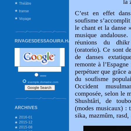
la
Théâtre
transe
C’est en effet dans
Voyage
soufisme s’accomplit
le chant et la danse »
musique andalouse. 
RIVAGESDESSAOUIRA.HAUTETFORT.COM
réunions du dhik
(oratorio). Ce sont de
de danses extatique
remonte à l’Espagne 
perpétuer que grâce 
www
du soufisme populai
exemple.domaine.com
Occident musulma
composée, selon le 
Shushtâri, de toub
(modes musicaux) : t
ARCHIVES
sika, mazmûm, rasd, 
2016-01
2015-12
2015-08