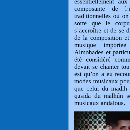
essentiellement aux 
composante de l’i
traditionnelles où on
sorte que le corp
s’accroître et de se 
de la composition et
musique importé
Almohades et particu
été considéré com
devait se chanter to
est qu’on a eu recou
modes musicaux pour 
que celui du madih 
qasida du malhûn so
musicaux andalous.