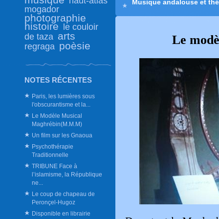
haut-atlas
Musique andalouse et théra
mogador
photographie
histoire
le couloir
arts
de taza
Le modè
poèsie
regraga
NOTES RÉCENTES
Paris, les lumières sous
l'obscurantisme et la...
Le Modèle Musical
Maghrébin(M.M.M)
Un film sur les Gnaoua
Psychothérapie
Traditionnelle
TRIBUNE Face à
l’islamisme, la République
ne...
Le coup de chapeau de
Peronçel-Hugoz
Disponible en librairie