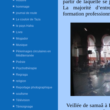
Histoire
partir de laquelle s
La majorité d’entr
hommage
formation professionn
journal de route
Le couloir de Taza
le pays Haha
Livre
Mogador
Musique
Pèlerinages circulaires en
Méditerranée
Poésie
Psychothérapie
Regraga
religion
Reportage photographique
soufisme
Télévision
Veillée de samaâ à 
Témoignage