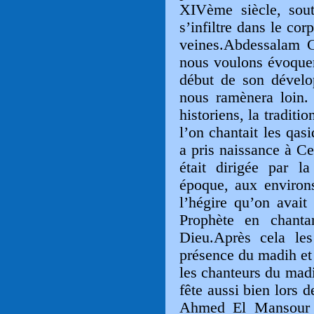
XIVème siècle, sout
s’infiltre dans le cor
veines.Abdessalam C
nous voulons évoquer
début de son dével
nous ramènera loin. 
historiens, la traditi
l’on chantait les qa
a pris naissance à Ce
était dirigée par la
époque, aux environ
l’hégire qu’on avait
Prophète en chanta
Dieu.Après cela les
présence du madih et
les chanteurs du madi
fête aussi bien lors 
Ahmed El Mansour D