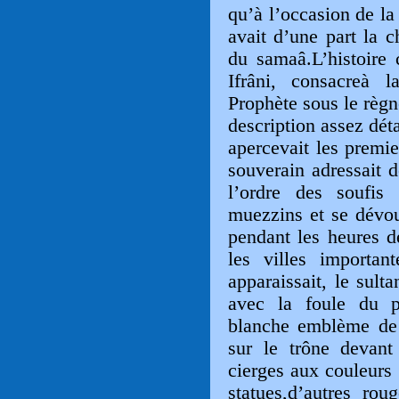
qu’à l’occasion de la 
avait d’une part la c
du samaâ.L’histoire c
Ifrâni, consacreà l
Prophète sous le rè
description assez déta
apercevait les premie
souverain adressait d
l’ordre des soufis 
muezzins et se dévoua
pendant les heures de
les villes importa
apparaissait, le sulta
avec la foule du p
blanche emblème de l
sur le trône devant
cierges aux couleurs
statues,d’autres rou