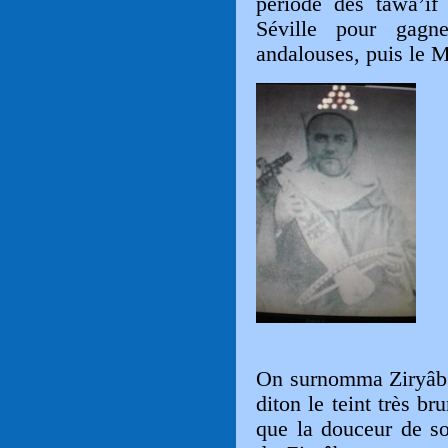
période des tawâ’i
Séville pour gagne
andalouses, puis le 
On surnomma Ziryâb d
diton le teint très br
que la
douceur de son