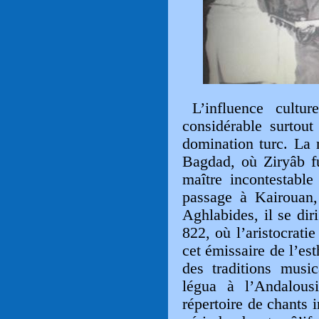
L’influence cultu
considérable surtou
domination turc. La 
Bagdad, où Ziryâb fu
maître incontestable
passage à Kairouan,
Aghlabides, il se di
822, où l’aristocratie
cet émissaire de l’est
des traditions musi
légua à l’Andalous
répertoire
de chants i