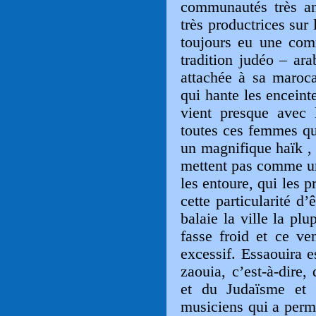
communautés très anc
très productrices sur 
toujours eu une com
tradition judéo – ara
attachée à sa marocan
qui hante les enceinte
vient presque avec 
toutes ces femmes qu
un magnifique haïk , 
mettent pas comme u
les entoure, qui les 
cette particularité d’
balaie la ville la pl
fasse froid et ce ve
excessif. Essaouira e
zaouia, c’est-à-dire,
et du Judaïsme et 
musiciens qui a perm