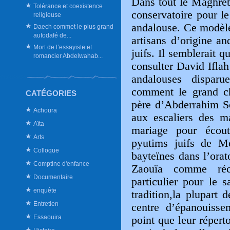
Dans tout le Maghreb,
Tolérance et coexistence
conservatoire pour l
religieuse
andalouse. Ce modèle 
Daech commet le plus grand
autodafé de...
artisans d’origine a
Mort de l’essayiste et
juifs. Il semblerait 
romancier Abdelwahab...
consulter David Ifla
andalouses dispar
comment le grand
ch
CATÉGORIES
père d’Abderrahim So
Achoura
aux escaliers des m
Aïta
mariage pour écout
Arts
pyutims juifs de Mo
Colloque
bayteïnes dans l’orat
Comptine d'enfance
Zaouïa comme réc
Documentaire
particulier pour le 
enquête
tradition,la plupart
Entretien
centre d’épanouisse
Essaouira
point que leur répert