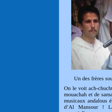
Un des frères so
On le voit ach-chucht
mouachah et de samaâ
musicaux andalous ét
d’Al Mansour ! La