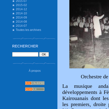
2015-07
2015-02
2014-12
2014-10
2014-09
2014-08
2014-07
Toutes les archives
RECHERCHER
À propos
Orchestre de
La musique anda
développements à Fè
Kairouanais dont les
les premiers, droite