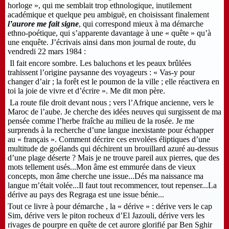
horloge », qui me semblait trop ethnologique, inutilement
académique et quelque peu ambiguë, en choisissant finalement
l’aurore me fait signe
, qui correspond mieux à ma démarche
ethno-poétique, qui s’apparente davantage à une « quête » qu’à
une enquête. J’écrivais ainsi dans mon journal de route, du
vendredi 22 mars 1984 :
Il fait encore sombre. Les baluchons et les peaux brûlées
trahissent l’origine paysanne des voyageurs : « Vas-y pour
changer d’air ; la forêt est le poumon de la ville ; elle réactivera en
toi la joie de vivre et d’écrire ». Me dit mon père.
La route file droit devant nous ; vers l’Afrique ancienne, vers le
Maroc de l’aube. Je cherche des idées neuves qui surgissent de ma
pensée comme l’herbe fraîche au milieu de la rosée. Je me
surprends à la recherche d’une langue inexistante pour échapper
au « français ». Comment décrire ces envolées éliptiques d’une
multitude de goélands qui déchirent un brouillard azuré au-dessus
d’une plage déserte ? Mais je ne trouve pareil aux pierres, que des
mots tellement usés...Mon âme est emmurée dans de vieux
concepts, mon âme cherche une issue...Dés ma naissance ma
langue m’était volée...Il faut tout recommencer, tout repenser...La
dérive au pays des Regraga est une issue bénie...
Tout ce livre à pour démarche , la « dérive » : dérive vers le cap
Sim, dérive vers le piton rocheux d’El Jazouli, dérive vers les
rivages de pourpre en quête de cet aurore glorifié par Ben Sghir