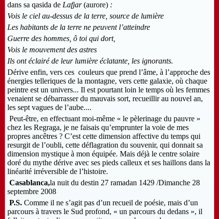
dans sa qasida de
Lafjar
(aurore)
:
Vois le ciel au-dessus de la terre, source de lumière
Les habitants de la terre ne peuvent l’atteindre
Guerre des hommes, ô toi qui dort,
Vois le mouvement des astres
Ils ont éclairé de leur lumière éclatante, les ignorants.
Dérive enfin, vers ces couleurs que prend l’âme, à l’approche des
énergies telleriques de la montagne, vers cette galaxie, où chaque
peintre est un univers... Il est pourtant loin le temps où les femmes
venaient se débarrasser du mauvais sort, recueillir au nouvel an,
les sept vagues de l’aube....
Peut-être, en effectuant moi-même « le pèlerinage du pauvre »
chez les Regraga, je ne faisais qu’emprunter la voie de mes
propres ancêtres ? C’est cette dimension affective du temps qui
resurgit de l’oubli, cette déflagration du souvenir, qui donnait sa
dimension mystique à mon équipée. Mais déjà le centre solaire
doré du mythe dérive avec ses pieds calleux et ses haillons dans la
linéarité irréversible de l’histoire.
Casablanca,
la nuit du destin 27 ramadan 1429 /Dimanche 28
septembre 2008
P.S.
Comme il ne s’agit pas d’un recueil de poésie, mais d’un
parcours à travers le Sud profond, « un parcours du dedans », il