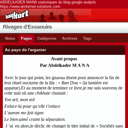
ABDELKADER MANA statistiques du blog google analytic
https://www.atinternet-solutions.com.
Rivages d'Essaouira
Notes
Pages
Catégories
Archives
Tags
Au pays de l'arganier
Avant propos
Par Abdelkader M A N A
Avec le jour qui point, les gnaoua disent pour annoncer la fin de
leur rituel nocturne de la lila : «
Ban Dou
» (la lumière est
apparue).Et au moment de terminer ce livre,je me suis souvenu de
cette nuit où une
chikhate
chantait :
Ton œil, mon œil
Enlace-la pour qu’elle t’enlace
L’aurore me fait signe
Le bien-aimé craint la séparation.
J ’ai eu alors,le déclic de changer le titre initial de « Sociétés sans