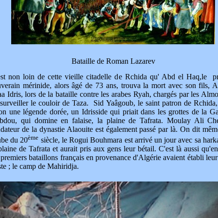
Bataille de Roman Lazarev
st non loin de cette vieille citadelle de Rchida qu' Abd el Haq,le p
verain mérinide, alors âgé de 73 ans, trouva la mort avec son fils, 
a Idris, lors de la bataille contre les arabes Ryah, chargés par les Alm
surveiller le couloir de Taza. Sid Yaâgoub, le saint patron de Rchida, 
on une légende dorée, un Idrisside qui priait dans les grottes de la G
bdou, qui domine en falaise, la plaine de Tafrata. Moulay Ali Ché
dateur de la dynastie Alaouite est également passé par là. On dit mêm
ème
ube du 20
siècle, le Rogui Bouhmara est arrivé un jour avec sa hark
plaine de Tafrata et aurait pris aux gens leur bétail. C'est là aussi qu'
 premiers bataillons français en provenance d'Algérie avaient établi leu
te ; le camp de Mahiridja.