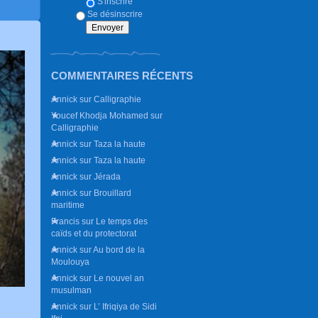
S'inscrire
Se désinscrire
COMMENTAIRES RÉCENTS
Annick
sur
Calligraphie
Youcef Khodja Mohamed
sur
Calligraphie
Annick
sur
Taza la haute
Annick
sur
Taza la haute
Annick
sur
Jérada
Annick
sur
Brouillard
maritime
Francis
sur
Le temps des
caïds et du protectorat
Annick
sur
Au bord de la
Moulouya
Annick
sur
Le nouvel an
musulman
Annick
sur
L’ Ifriqiya de Sidi