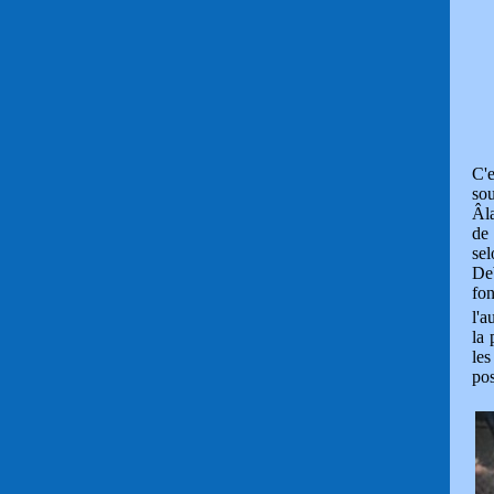
C'e
sou
Âla
de 
sel
De
fon
l'a
la 
les
pos