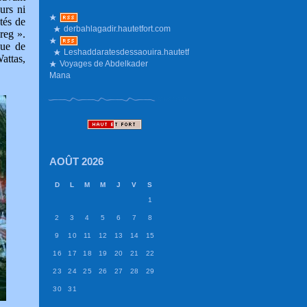
urs ni
tés de
derbahlagadir.hautetfort.com
reg ».
que de
Leshaddaratesdessaouira.hautetfort.com
attas,
Voyages de Abdelkader
Mana
AOÛT 2026
D
L
M
M
J
V
S
1
2
3
4
5
6
7
8
9
10
11
12
13
14
15
16
17
18
19
20
21
22
23
24
25
26
27
28
29
30
31