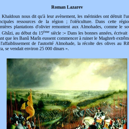
Roman Lazarev
 Khaldoun nous dit qu'à leur avènement, les mérinides ont détruit l'u
incipales ressources de la région ; l'oléiculture. Dans cette régio
emières plantations d'olivier remontent aux Almohades, comme le so
ème
n Ghâzi, au début du 15
siècle :« Dans les bonnes années, écrivait -
nt que les Banû Marîn eussent commencer à ruiner le Maghreb extrême
l'affaiblissement de l'autorité Almohade, la récolte des olives au Ri
a, se vendait environ 25 000 dinars ».