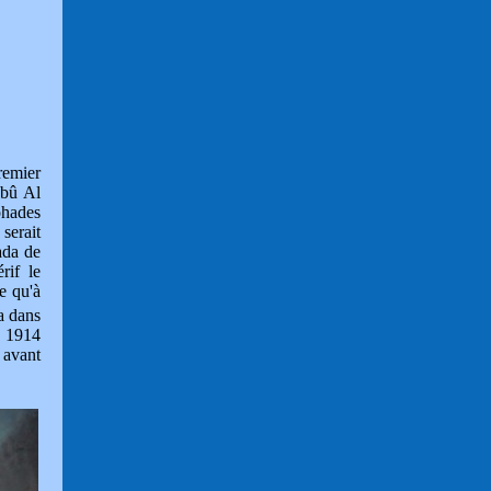
remier
Abû Al
ohades
serait
ada de
rif le
e qu'à
a dans
en 1914
r avant