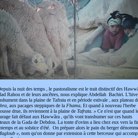
epuis la nuit des temps , le pastoralisme est le trait distinctif des Haww
ad Rahou et de leurs ancêtres, nous explique Abdellah Bachiri. L'hiver,
nshument dans la plaine de Tafrata et en période estivale , aux plateau d
hra
,
aux pacages steppiques de la
Fhama
, Et quand à nouveau l'herbe
ousse drue, ils reviennent à la plaine de
Tafrata. »
Ce n'est que quand l
urage fait défaut aux Hawwâra , qu'ils vont transhumer sur ces hauts
teaux de la Gada de Debdou. La tonte d'ovins a lieu chez eux vers la fi
ntemps et au solstice d'été. On prépare alors le pain du berger dénomm
Magloub »
, nom qu'on donne par extension à cette berceuse qui accom