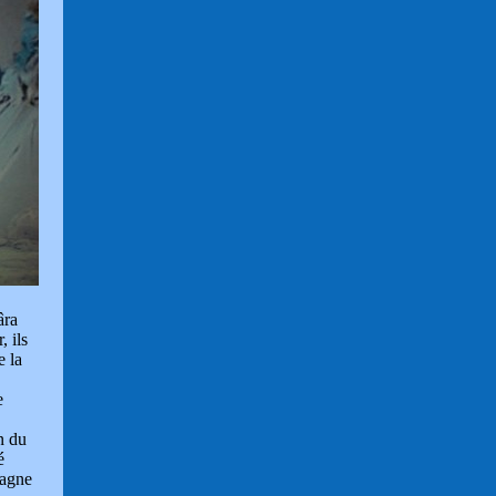
âra
 ils
e la
e
n du
é
pagne