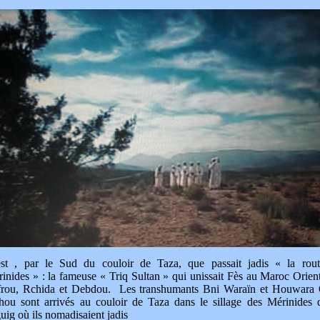
est , par le Sud du couloir de Taza, que passait jadis « la rou
inides » : la fameuse « Triq Sultan » qui unissait Fès au Maroc Orient
frou, Rchida et Debdou. Les transhumants Bni Waraïn et Houwara
hou sont arrivés au couloir de Taza dans le sillage des Mérinides 
uig où ils nomadisaient jadis