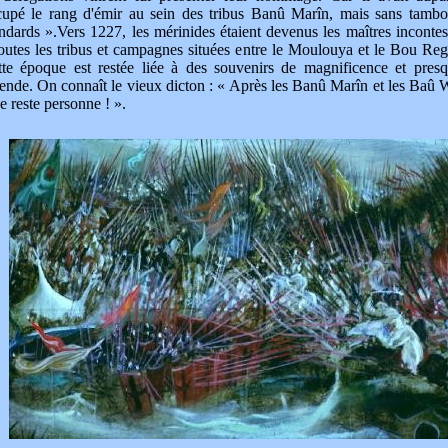
cupé le rang d'émir au sein des tribus Banû Marîn, mais sans tambo
ndards ».Vers 1227, les mérinides étaient devenus les maîtres incontes
outes les tribus et campagnes situées entre le Moulouya et le Bou Reg
tte époque est restée liée à des souvenirs de magnificence et pres
ende. On connaît le vieux dicton : « Après les Banû Marîn et les Baû W
ne reste personne ! ».
TFORT.COM