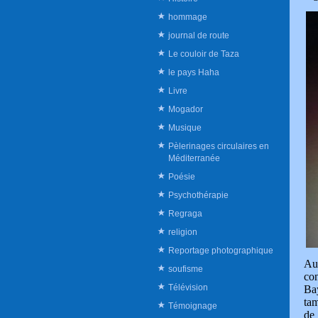
hommage
journal de route
Le couloir de Taza
le pays Haha
Livre
Mogador
Musique
Pèlerinages circulaires en
Méditerranée
Poésie
Psychothérapie
Regraga
religion
Reportage photographique
Au 
soufisme
con
Télévision
Bay
tam
Témoignage
de