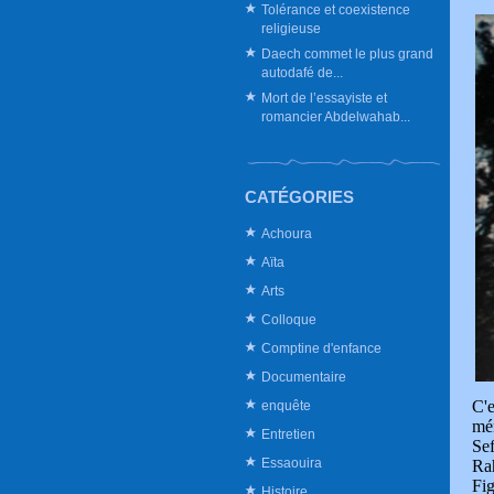
Tolérance et coexistence
religieuse
Daech commet le plus grand
autodafé de...
Mort de l’essayiste et
romancier Abdelwahab...
CATÉGORIES
Achoura
Aïta
Arts
Colloque
Comptine d'enfance
Documentaire
C'
enquête
mér
Entretien
Se
Essaouira
Ra
Fig
Histoire