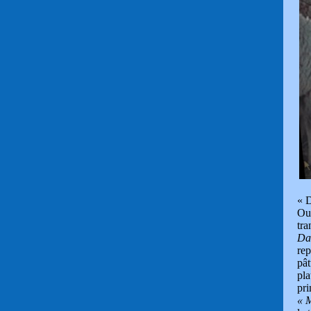
« D
Oul
tra
Da
rep
pât
pla
pri
« 