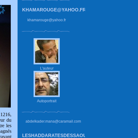
KHAMAROUGE@YAHOO.FR
khamarouge@yahoo.fr
L'auteur
Autoportrait
 1216,
eur du
abdelkader.mana@caramail.com
re les
pagnés
LESHADDARATESDESSAOUIRA.HAUTETFORT.CO
ravant