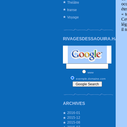
Théâtre
oc
éte
transe
« t
Voyage
Ce
lég
il 
RIVAGESDESSAOUIRA.HAUTE
www
exemple.domaine.com
ARCHIVES
2016-01
2015-12
2015-08