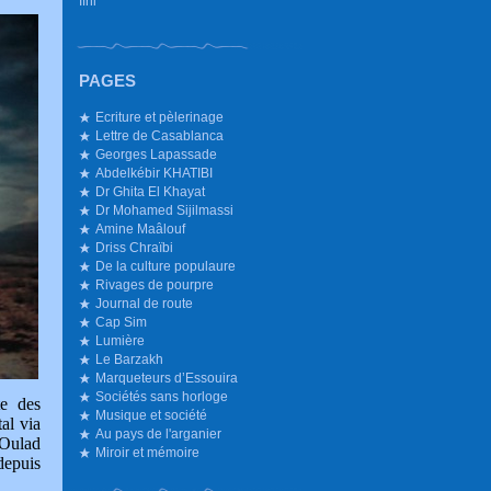
Ifni
PAGES
Ecriture et pèlerinage
Lettre de Casablanca
Georges Lapassade
Abdelkébir KHATIBI
Dr Ghita El Khayat
Dr Mohamed Sijilmassi
Amine Maâlouf
Driss Chraïbi
De la culture populaure
Rivages de pourpre
Journal de route
Cap Sim
Lumière
Le Barzakh
Marqueteurs d’Essouira
Sociétés sans horloge
te des
Musique et société
al via
Au pays de l'arganier
 Oulad
Miroir et mémoire
depuis