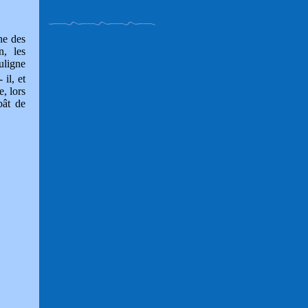
ne des
n, les
uligne
 il, et
, lors
bât de