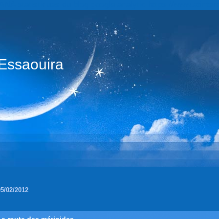
statistiques du blog google analytic https://www.atintern
Essaouira
05/02/2012