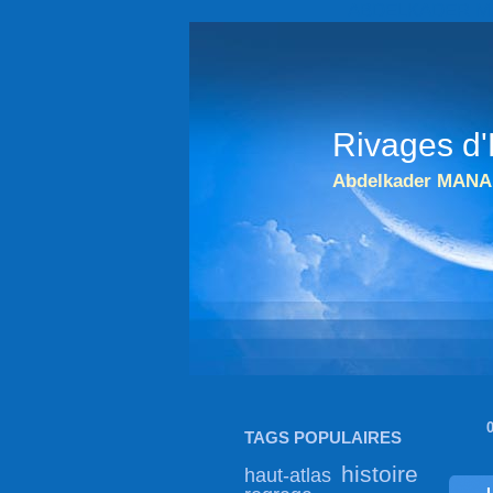
ABDELKADER MANA 
Rivages d'
Abdelkader MANA
TAGS POPULAIRES
histoire
haut-atlas