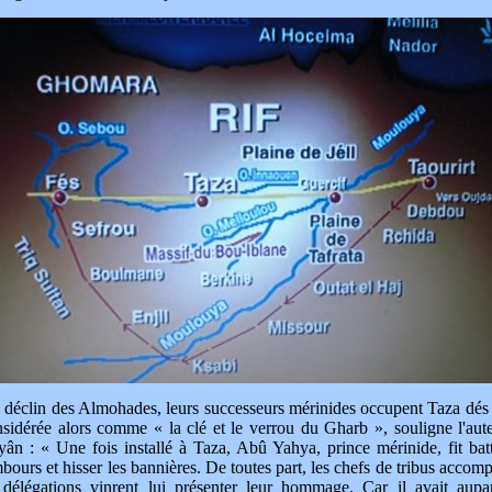
déclin des Almohades, leurs successeurs mérinides occupent Taza dés
sidérée alors comme « la clé et le verrou du Gharb », souligne l'aut
ân : « Une fois installé à Taza, Abû Yahya, prince mérinide, fit batt
bours et hisser les bannières. De toutes part, les chefs de tribus accom
 délégations vinrent lui présenter leur hommage. Car il avait aupa