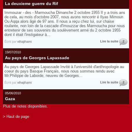
La deuxieme guerre du Rif
Immouzar - des - Marmoucha Dimanche 2 octobre 1955 Il y a trois ans
de cela, au mois d'octobre 2007, nous avons rencontr é Ilyas Mimoun
Ou Aqqa alors âgé de 97 ans. Il nous a reçu chez lui, sur chaise
roulante, non loin de la cascade d'Imouzzar des Marmoucha pour nous
entretenir de ses souvenirs du soulèvement armé du 2 octobre 1955
dont il était l'instigateur à...
Lire la suite
2
Écrit par
elhajthami
19/07/2010
Au pays de Georges Lapassade
Au pays de Georges Lapassade Invité à l'université d'anthropologie au
coeur du pays Basque Français, nous nous sommes rendu avec
Mr.Philippe de Laborde, neuveu de Georges...
Lire la suite
2
Écrit par
elhajthami
05/06/2010
Gaza
Plus de notes disponibles.
> Haut de page