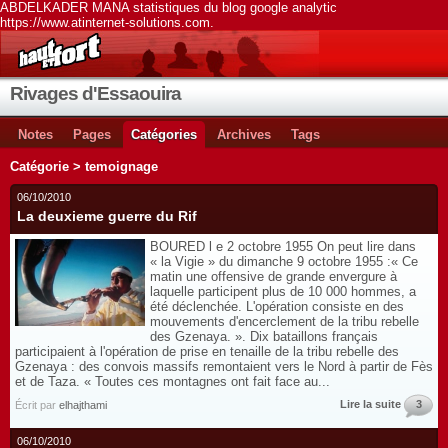
ABDELKADER MANA statistiques du blog google analytic
https://www.atinternet-solutions.com.
Rivages d'Essaouira
Notes
Pages
Catégories
Archives
Tags
Catégorie > temoignage
06/10/2010
La deuxieme guerre du Rif
BOURED l e 2 octobre 1955 On peut lire dans
« la Vigie » du dimanche 9 octobre 1955 :« Ce
matin une offensive de grande envergure à
laquelle participent plus de 10 000 hommes, a
été déclenchée. L'opération consiste en des
mouvements d'encerclement de la tribu rebelle
des Gzenaya. ». Dix bataillons français
participaient à l'opération de prise en tenaille de la tribu rebelle des
Gzenaya : des convois massifs remontaient vers le Nord à partir de Fès
et de Taza. « Toutes ces montagnes ont fait face au...
Lire la suite
3
Écrit par
elhajthami
06/10/2010