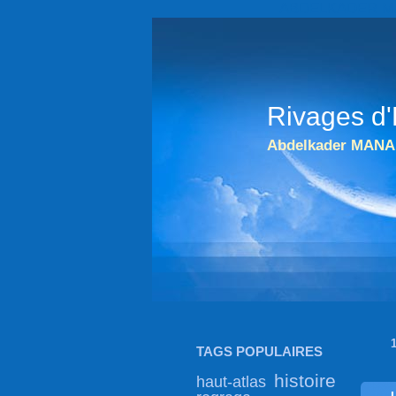
ABDELKADER MANA 
Rivages d'
Abdelkader MANA
TAGS POPULAIRES
histoire
haut-atlas