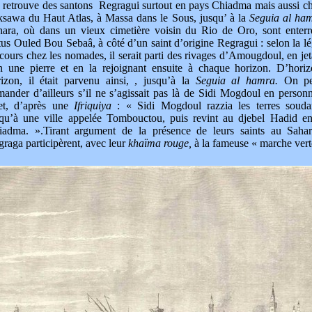
retrouve des santons Regragui surtout en pays Chiadma mais aussi ch
ksawa du Haut Atlas, à Massa dans le Sous, jusqu’ à la
Seguia
al ha
hara, où dans un vieux cimetière voisin du Rio de Oro, sont enterr
us Ouled Bou Sebaâ, à côté d’un saint d’origine Regragui : selon la l
cours chez les nomades, il serait parti des rivages d’Amougdoul, en jet
in une pierre et en la rejoignant ensuite à chaque horizon. D’hori
rizon, il était parvenu ainsi, , jusqu’à la
Seguia
al hamra.
On pe
ander d’ailleurs s’il ne s’agissait pas là de Sidi Mogdoul en person
fet, d’après une
Ifriquiya
: « Sidi Mogdoul razzia les terres souda
squ’à une ville appelée Tombouctou, puis revint au djebel Hadid e
iadma. ».Tirant argument de la présence de leurs saints au Sahar
raga participèrent, avec leur
khaïma rouge,
à la fameuse « marche vert