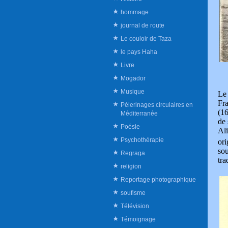
hommage
journal de route
Le couloir de Taza
le pays Haha
Livre
Mogador
Musique
Le 
Fra
Pèlerinages circulaires en
(1
Méditerranée
de 
Poésie
Ali
Psychothérapie
ori
sou
Regraga
tra
religion
Reportage photographique
soufisme
Télévision
Témoignage