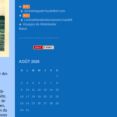
derbahlagadir.hautetfort.com
Leshaddaratesdessaouira.hautetfort.com
Voyages de Abdelkader
Mana
AOÛT 2026
D
L
M
M
J
V
S
r des
1
2
3
4
5
6
7
8
9
10
11
12
13
14
15
 de
ète,
16
17
18
19
20
21
22
e de
23
24
25
26
27
28
29
mes,
es du
30
31
 nous