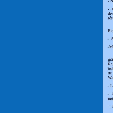
- N
- C
dem
rés
Le 
Reg
- S
-Ma
Le 
grâ
Reg
tro
de 
Wa
- L
- S
jug
- M