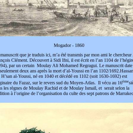
Mogador - 1860
manuscrit que je traduis ici, m’a été transmis par mon ami le chercheur
nçois Clément. Découvert à Sidi Ifni, il est écrit en l’an 1104 de l’hégir
694), par un certain Moulay Ali Mohamed Regragui. Le manuscrit date
seulement deux ans après la mort d’al-Youssi en l’an 1102/1692.Hass
 H’san al-Youssi, né en 1040 et décédé en 1102 (soit 1630-1692) est
ème
ginaire du Fazaz, sur le revers sud du Moyen-Atlas. Il vécu au 16
si
s les règnes de Moulay Rachid et de Moulay Ismaïl, et serait selon la
dition à l’origine de l’organisation du culte des sept patrons de Marrake