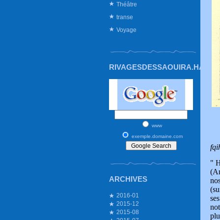
Théâtre
transe
Voyage
RIVAGESDESSAOUIRA.HAUTE
www
exemple.domaine.com
L’ 
fqi
" 
(Am
ARCHIVES
nos
(su
2016-01
ses
2015-12
not
2015-08
plu