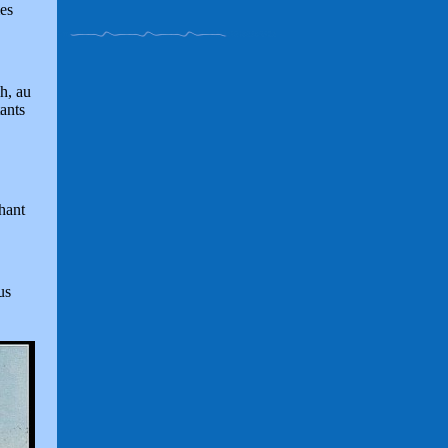
es
h, au
tants
hant
us