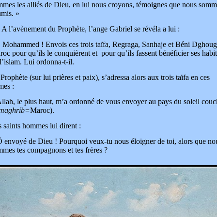
mes les alliés de Dieu, en lui nous croyons, témoignes que nous somm
mis. »
’avènement du Prophète, l’ange Gabriel se révéla a lui :
 Mohammed ! Envois ces trois taïfa, Regraga, Sanhaje et Béni Dghoug
oc pour qu’ils le conquièrent et pour qu’ils fassent bénéficier ses habi
l’islam. Lui ordonna-t-il.
Prophète (sur lui prières et paix), s’adressa alors aux trois taïfa en ces
mes :
llah, le plus haut, m’a ordonné de vous envoyer au pays du soleil couc
lmaghrib=
Maroc).
 saints hommes lui dirent :
 envoyé de Dieu ! Pourquoi veux-tu nous éloigner de toi, alors que no
mes tes compagnons et tes frères ?