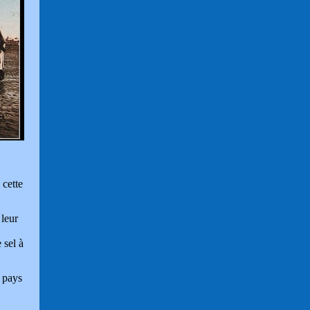
cette
 leur
 sel à
e pays