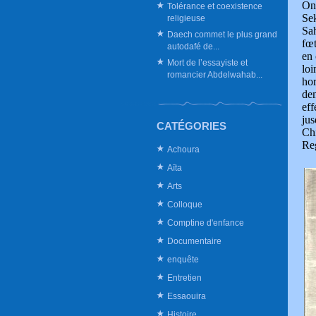
On 
Tolérance et coexistence
Se
religieuse
Sa
Daech commet le plus grand
fœt
autodafé de...
en 
Mort de l’essayiste et
lo
romancier Abdelwahab...
ho
dem
ef
ju
CATÉGORIES
Ch
Reg
Achoura
Aïta
Arts
Colloque
Comptine d'enfance
Documentaire
enquête
Entretien
Essaouira
Histoire