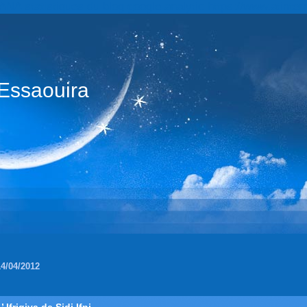
statistiques du blog google analytic https://www.atintern
Essaouira
14/04/2012