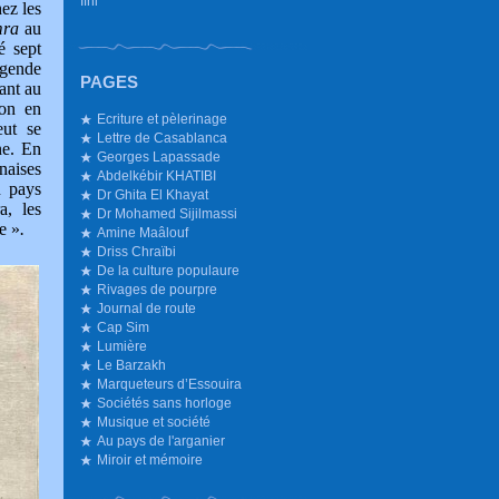
Ifni
ez les
mra
au
é sept
égende
PAGES
ant au
zon en
Ecriture et pèlerinage
ut se
Lettre de Casablanca
ne. En
Georges Lapassade
naises
Abdelkébir KHATIBI
n pays
Dr Ghita El Khayat
a, les
Dr Mohamed Sijilmassi
e »
.
Amine Maâlouf
Driss Chraïbi
De la culture populaure
Rivages de pourpre
Journal de route
Cap Sim
Lumière
Le Barzakh
Marqueteurs d’Essouira
Sociétés sans horloge
Musique et société
Au pays de l'arganier
Miroir et mémoire