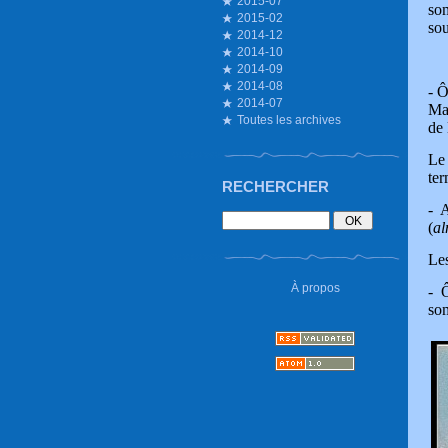
2015-07
som
2015-02
sou
2014-12
2014-10
A l
2014-09
2014-08
- Ô
2014-07
Mar
Toutes les archives
de 
Le 
ter
RECHERCHER
- A
(
a
Les
À propos
- Ô
som