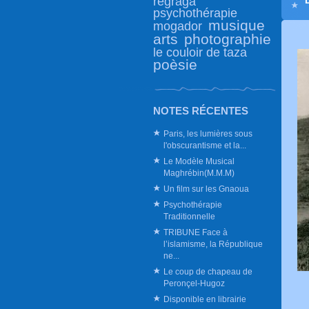
regraga
L
psychothérapie
musique
mogador
arts
photographie
le couloir de taza
poèsie
NOTES RÉCENTES
Paris, les lumières sous
l'obscurantisme et la...
Le Modèle Musical
Maghrébin(M.M.M)
Un film sur les Gnaoua
Psychothérapie
Traditionnelle
TRIBUNE Face à
l’islamisme, la République
ne...
Le coup de chapeau de
Peronçel-Hugoz
Disponible en librairie