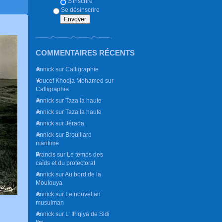
S'inscrire
Se désinscrire
COMMENTAIRES RÉCENTS
Annick
sur
Calligraphie
Youcef Khodja Mohamed
sur
Calligraphie
Annick
sur
Taza la haute
Annick
sur
Taza la haute
Annick
sur
Jérada
Annick
sur
Brouillard
maritime
Francis
sur
Le temps des
caïds et du protectorat
Annick
sur
Au bord de la
Moulouya
Annick
sur
Le nouvel an
musulman
Annick
sur
L’ Ifriqiya de Sidi