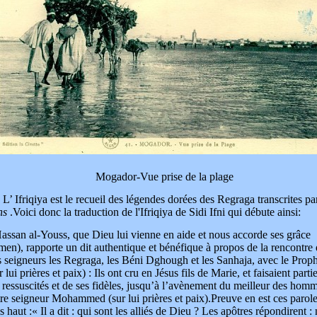
TFORT.COM
Mogador-Vue prise de la plage
Ifriqiya est le recueil des légendes dorées des Regraga transcrites pa
hs
.Voici donc la traduction de l'Ifriqiya de Sidi Ifni qui débute ainsi:
Hassan
al-Youss, que Dieu lui vienne en aide et nous accorde ses grâce
en), rapporte un dit authentique et bénéfique à propos de la rencontre
 seigneurs les Regraga, les Béni Dghough et les Sanhaja, avec le Proph
r lui prières et paix) : Ils ont cru en Jésus fils de Marie, et faisaient parti
 ressuscités et de ses fidèles, jusqu’à l’avènement du meilleur des hom
re seigneur Mohammed (sur lui prières et paix).Preuve en est ces parol
s haut :« Il a dit : qui sont les alliés de Dieu ? Les apôtres répondirent :