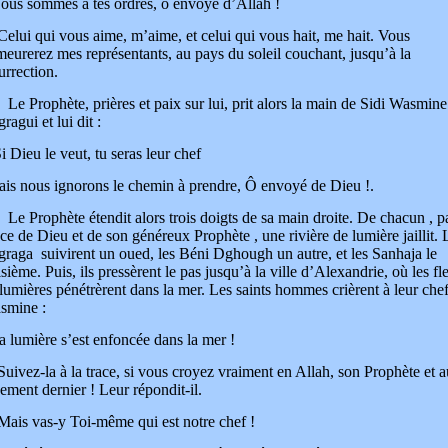
ous sommes à tes ordres, ô envoyé d’Allah !
elui qui vous aime, m’aime, et celui qui vous hait, me hait. Vous
eurerez mes représentants, au pays du soleil couchant, jusqu’à la
urrection.
Prophète, prières et paix sur lui, prit alors la main de Sidi Wasmine
ragui et lui dit :
i Dieu le veut, tu seras leur chef
is nous ignorons le chemin à prendre, Ô envoyé de Dieu !.
Prophète étendit alors trois doigts de sa main droite. De chacun , pa
ce de Dieu et de son généreux Prophète , une rivière de lumière jaillit. 
raga suivirent un oued, les Béni Dghough un autre, et les Sanhaja le
isième. Puis, ils pressèrent le pas jusqu’à la ville d’Alexandrie, où les f
lumières pénétrèrent dans la mer. Les saints hommes crièrent à leur chef
smine :
a lumière s’est enfoncée dans la mer !
uivez-la à la trace, si vous croyez vraiment en Allah, son Prophète et a
ement dernier ! Leur répondit-il.
ais vas-y Toi-même qui est notre chef !