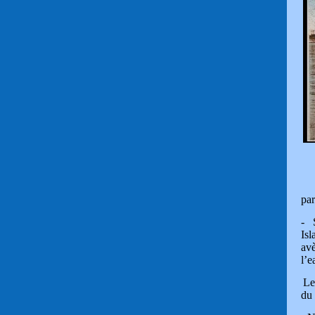
L’
par
- S
Isl
avè
l’e
Le
du 