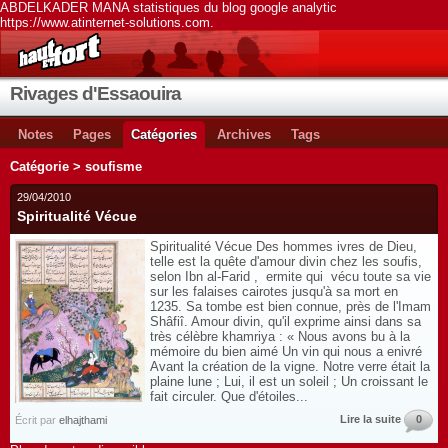
ABDELKADER MANA statistiques du blog google analytic
https://www.atinternet-solutions.com.
Rivages d'Essaouira
Notes
Pages
Catégories
Archives
Tags
Catégorie > soufisme
29/04/2010
Spiritualité Vécue
Spiritualité Vécue Des hommes ivres de Dieu,
telle est la quête d'amour divin chez les soufis,
selon Ibn al-Farid , ermite qui vécu toute sa vie
sur les falaises cairotes jusqu'à sa mort en
1235. Sa tombe est bien connue, près de l'Imam
Shâfiî. Amour divin, qu'il exprime ainsi dans sa
très célèbre khamriya : « Nous avons bu à la
mémoire du bien aimé Un vin qui nous a enivré
Avant la création de la vigne. Notre verre était la
plaine lune ; Lui, il est un soleil ; Un croissant le
fait circuler. Que d'étoiles...
Lire la suite
0
Écrit par
elhajthami