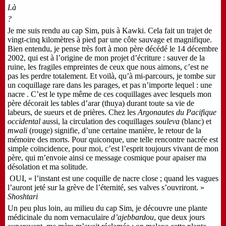
Là
?
Je me suis rendu au cap Sim, puis à Kawki. Cela fait un trajet de
vingt-cinq kilomètres à pied par une côte sauvage et magnifique.
Bien entendu, je pense très fort à mon père décédé le 14 décembre
2002, qui est à l’origine de mon projet d’écriture : sauver de la
ruine, les fragiles empreintes de ceux que nous aimons, c’est ne
pas les perdre totalement. Et voilà, qu’à mi-parcours, je tombe sur
un coquillage rare dans les parages, et pas n’importe lequel : une
nacre . C’est le type même de ces coquillages avec lesquels mon
père décorait les tables d’arar (thuya) durant toute sa vie de
labeurs, de sueurs et de prières. Chez les
Argonautes du Pacifique
occidental
aussi, la circulation des coquillages
souleva
(blanc) et
mwali
(rouge) signifie, d’une certaine manière, le retour de la
mémoire des morts. Pour quiconque, une telle rencontre nacrée est
simple coïncidence, pour moi, c’est l’esprit toujours vivant de mon
père, qui m’envoie ainsi ce message cosmique pour apaiser ma
désolation et ma solitude.
OUI, « l’instant est une coquille de nacre close ; quand les vagues
l’auront jeté sur la grève de l’éternité, ses valves s’ouvriront. »
Shoshtari
Un peu plus loin, au milieu du cap Sim, je découvre une plante
médicinale du nom vernaculaire
d’ajebbardou
, que deux jours