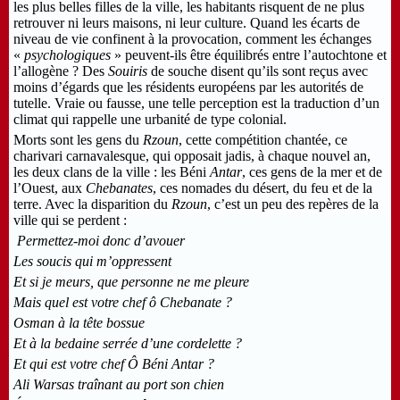
les plus belles filles de la ville, les habitants risquent de ne plus
retrouver ni leurs maisons, ni leur culture. Quand les écarts de
niveau de vie confinent à la provocation, comment les échanges
«
psychologiques
» peuvent-ils être équilibrés entre l’autochtone et
l’allogène ? Des
Souiris
de souche disent qu’ils sont reçus avec
moins d’égards que les résidents européens par les autorités de
tutelle. Vraie ou fausse, une telle perception est la traduction d’un
climat qui rappelle une urbanité de type colonial.
Morts sont les gens du
Rzoun
, cette compétition chantée, ce
charivari carnavalesque, qui opposait jadis, à chaque nouvel an,
les deux clans de la ville : les Béni
Antar
, ces gens de la mer et de
l’Ouest, aux
Chebanates
, ces nomades du désert, du feu et de la
terre. Avec la disparition du
Rzoun
, c’est un peu des repères de la
ville qui se perdent :
Permettez-moi donc d’avouer
Les soucis qui m’oppressent
Et si je meurs, que personne ne me pleure
Mais quel est votre chef ô Chebanate ?
Osman à la tête bossue
Et à la bedaine serrée d’une cordelette ?
Et qui est votre chef Ô Béni Antar ?
Ali Warsas traînant au port son chien