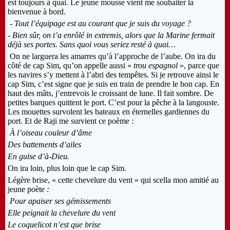
est toujours à quai. Le jeune mousse vient me souhaiter la
bienvenue à bord.
-
Tout l’équipage est au courant que je suis du voyage ?
- Bien sûr, on t’a enrôlé in extremis, alors que la Marine fermait
déjà ses portes. Sans quoi vous seriez resté à quai
…
On ne larguera les amarres qu’à l’approche de l’aube. On ira du
côté de cap Sim, qu’on appelle aussi «
trou espagnol
», parce que
les navires s’y mettent à l’abri des tempêtes. Si je retrouve ainsi le
cap Sim, c’est signe que je suis en train de prendre le bon cap. En
haut des mâts, j’entrevois le croissant de lune. Il fait sombre. De
petites barques quittent le port. C’est pour la pêche à la langouste.
Les mouettes survolent les bateaux en éternelles gardiennes du
port. Et de Raji me survient ce poème :
À l’oiseau couleur d’âme
Des battements d’ailes
En guise d’à-Dieu.
On ira loin, plus loin que le cap Sim.
Légère brise, « cette chevelure du vent » qui scella mon amitié au
jeune poète
:
Pour apaiser ses gémissements
Elle peignait la chevelure du vent
Le coquelicot n’est que brise