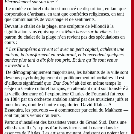
Éternellement sur son âne ?
Le modèle culturel urbain est menacé de disparition, en tant que
corporation d’artisans, en tant que confréries religieuses, en tant
que communautés de voisinage et de sentiments.
Devant le chalet de la plage, une sculpture de Miloudi à la
signification sans équivoque : «
Main basse sur la ville
». Le
patron du chalet de la plage n’en revient pas des spéculations en
cours :
"
Les Européens arrivent ici avec un petit capital, achètent une
maison, la transforment en restaurant, et la revendent quelques
années plus tard à dix fois son prix. Et dire qu’ils sont venus
« investir » !.
De démographiquement majoritaires, les habitants de la ville sont
devenus psychologiquement et politiquement minoritaires. Il est
d’ailleurs significatif que
Dar Souiri
ait été en même temps le
siège du Centre culturel français, en attendant qu’il soit transféré à
la vieille demeure où l’explorateur Charles de Foucauld fut reçu
en 1884 par un orchestre andalou animé par des musiciens juifs et
musulmans, dont le chantre mogadorien David Iflah… À
Essaouira, les pouvoirs — à commencer par celui du Makhzen —
sont toujours venus d’ailleurs.
Partout s’installent des bazaristes venus du Grand Sud. Dans une
ville-bazar. Il n’y a plus d’artisans incrustant la nacre dans les
essences de l’Atlas. Les artisans meurent, émigrent ou noient leur