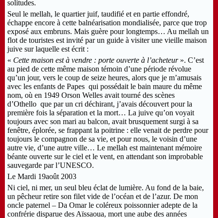
solitudes.
Seul le mellah, le quartier juif, taudifié et en partie effondré,
échappe encore à cette balnéarisation mondialisée, parce que trop
exposé aux embruns. Mais guère pour longtemps… Au mellah un
flot de touristes est invité par un guide à visiter une vieille maison
juive sur laquelle est écrit :
«
Cette maison est à vendre : porte ouverte à l’acheteur
». C’est
au pied de cette même maison témoin d’une période révolue
qu’un jour, vers le coup de seize heures, alors que je m’amusais
avec les enfants de Papes qui possédait le bain maure du même
nom, où en 1949 Orson Welles avait tourné des scènes
d’Othello que par un cri déchirant, j’avais découvert pour la
première fois la séparation et la mort… La juive qu’on voyait
toujours avec son mari au balcon, avait brusquement surgi à sa
fenêtre, éplorée, se frappant la poitrine : elle venait de perdre pour
toujours le compagnon de sa vie, et pour nous, le voisin d’une
autre vie, d’une autre ville… Le mellah est maintenant mémoire
béante ouverte sur le ciel et le vent, en attendant son improbable
sauvegarde par l’UNESCO.
Le Mardi 19août 2003
Ni ciel, ni mer, un seul bleu éclat de lumière. Au fond de la baie,
un pêcheur retire son filet vide de l’océan et de l’azur. De mon
oncle paternel – Da Omar le coléreux poissonnier adepte de la
confrérie disparue des Aïssaoua, mort une aube des années