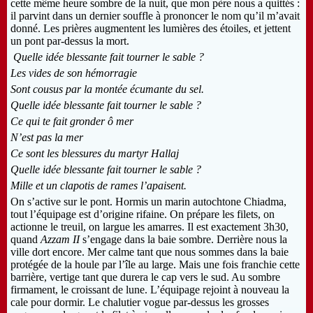
cette même heure sombre de la nuit, que mon père nous a quittés :
il parvint dans un dernier souffle à prononcer le nom qu’il m’avait
donné. Les prières augmentent les lumières des étoiles, et jettent
un pont par-dessus la mort.
Quelle idée blessante fait tourner le sable ?
Les vides de son hémorragie
Sont cousus par la montée écumante du sel.
Quelle idée blessante fait tourner le sable ?
Ce qui te fait gronder ô mer
N’est pas la mer
Ce sont les blessures du martyr Hallaj
Quelle idée blessante fait tourner le sable ?
Mille et un clapotis de rames l’apaisent.
On s’active sur le pont. Hormis un marin autochtone Chiadma,
tout l’équipage est d’origine rifaine. On prépare les filets, on
actionne le treuil, on largue les amarres. Il est exactement 3h30,
quand
Azzam II
s’engage dans la baie sombre. Derrière nous la
ville dort encore. Mer calme tant que nous sommes dans la baie
protégée de la houle par l’île au large. Mais une fois franchie cette
barrière, vertige tant que durera le cap vers le sud. Au sombre
firmament, le croissant de lune. L’équipage rejoint à nouveau la
cale pour dormir. Le chalutier vogue par-dessus les grosses