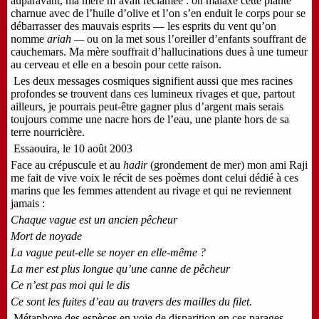
auparavant, ma mère m’avait réclamée : on malaxe cette plante
charnue avec de l’huile d’olive et l’on s’en enduit le corps pour se
débarrasser des mauvais esprits — les esprits du vent qu’on
nomme
ariah
—
ou on la met sous l’oreiller d’enfants souffrant de
cauchemars. Ma mère souffrait d’hallucinations dues à une tumeur
au cerveau et elle en a besoin pour cette raison.
Les deux messages cosmiques signifient aussi que mes racines
profondes se trouvent dans ces lumineux rivages et que, partout
ailleurs, je pourrais peut-être gagner plus d’argent mais serais
toujours comme une nacre hors de l’eau, une plante hors de sa
terre nourricière.
Essaouira, le 10 août 2003
Face au crépuscule et au
hadir
(grondement de mer) mon ami Raji
me fait de vive voix le récit de ses poèmes dont celui dédié à ces
marins que les femmes attendent au rivage et qui ne reviennent
jamais :
Chaque vague est un ancien pêcheur
Mort de noyade
La vague peut-elle se noyer en elle-même ?
La mer est plus longue qu’une canne de pêcheur
Ce n’est pas moi qui le dis
Ce sont les fuites d’eau au travers des mailles du filet.
Métaphore des espèces en voie de disparition en ces parages —