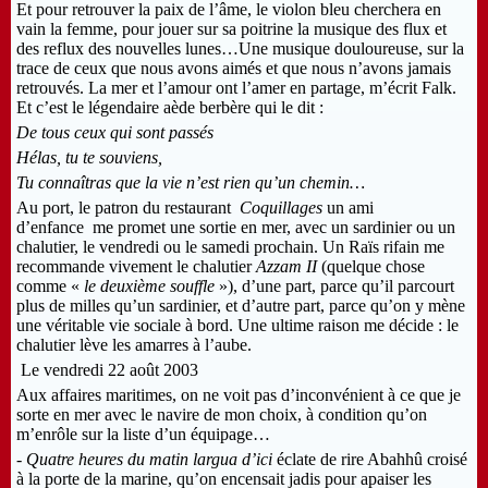
Et pour retrouver la paix de l’âme, le violon bleu cherchera en
vain la femme, pour jouer sur sa poitrine la musique des flux et
des reflux des nouvelles lunes…Une musique douloureuse, sur la
trace de ceux que nous avons aimés et que nous n’avons jamais
retrouvés. La mer et l’amour ont l’amer en partage, m’écrit Falk.
Et c’est le légendaire aède berbère qui le dit :
De tous ceux qui sont passés
Hélas, tu te souviens,
Tu connaîtras que la vie n’est rien qu’un chemin
…
Au port, le patron du restaurant
Coquillages
un ami
d’enfance me promet une sortie en mer, avec un sardinier ou un
chalutier, le vendredi ou le samedi prochain. Un Raïs rifain me
recommande vivement le chalutier
Azzam II
(quelque chose
comme «
le deuxième souffle
»), d’une part, parce qu’il parcourt
plus de milles qu’un sardinier, et d’autre part, parce qu’on y mène
une véritable vie sociale à bord. Une ultime raison me décide : le
chalutier lève les amarres à l’aube.
Le vendredi 22 août 2003
Aux affaires maritimes, on ne voit pas d’inconvénient à ce que je
sorte en mer avec le navire de mon choix, à condition qu’on
m’enrôle sur la liste d’un équipage…
-
Quatre heures du matin largua d’ici
éclate de rire Abahhû croisé
à la porte de la marine, qu’on encensait jadis pour apaiser les