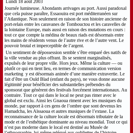
Lundi 18 août 2003
Journée lumineuse. Abondants arrivages au port. Aussi paradoxal
que cela puisse paraître, Essaouira est port méditerranéen sur
l’Atlantique. Non seulement en raison de son histoire ancienne de
port-relais entre les caravanes de Tombouctou et les caravelles de
la lointaine Europe, mais aussi en raison des mutations en cours :
tout ce que compte la médina de beaux riads est désormais entre
les mains de résidents venus de l’autre rive et de l’autre vent. Le
pouvoir brutal et imperceptible de l’argent.
Un sentiment de dépossession semble s’être emparé des natifs de
la ville vendue au plus offrant. Ils se sentent marginalisés,
expulsés de leur propre ville. Hors jeux. Même la culture — ou
plutôt ce qui en tient lieu, en termes de communication version
marketing y est désormais animée d’une manière extravertie. Le
fait d’être un Ould Blad (enfant du pays), ne vous donne aucune
légitimité pour bénéficier des substantielles prébendes du
sponsorat que génèrent des festivals forcément internationaux. Au
contraire. Tout ce qui dans le local ne peut pas rimer avec le
global est exclu. Ainsi les Gnaoua riment avec les musiques du
monde, par rapport à ces gens de l’ombre que sont devenus les
Hamadcha, les Aïssaoua et autres musiques de l’extase. La
reconnaissance de la culture locale est désormais tributaire de la
mode et de l’esthétique dominante au niveau mondial. Tout ce qui
n’est pas moderne dans le local est destiné au Musée de
l’ethnographie, lui-même relégué aux oubliettes de l’histoire