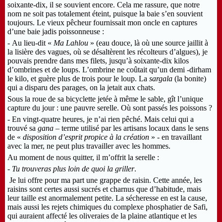
soixante-dix, il se souvient encore. Cela me rassure, que notre
nom ne soit pas totalement éteint, puisque la baie s’en souvient
toujours. Le vieux pêcheur fournissait mon oncle en captures
d’une baie jadis poissonneuse :
- Au lieu-dit «
Ma Lahlou
» (eau douce, là où une source jaillit à
la lisière des vagues, où se désaltèrent les récolteurs d’algues), je
pouvais prendre dans mes filets, jusqu’à soixante-dix kilos
d’ombrines et de loups. L’ombrine ne coûtait qu’un demi -dirham
le kilo, et guère plus de trois pour le loup. La
sargala
(la bonite)
qui a disparu des parages, on la jetait aux chats.
Sous la roue de sa bicyclette jetée à même le sable, gît l’unique
capture du jour : une pauvre serelle. Où sont passés les poissons ?
- En vingt-quatre heures, je n’ai rien pêché. Mais celui qui a
trouvé sa
gana
– terme utilisé par les artisans locaux dans le sens
de «
disposition d’esprit propice à la création
» - en travaillant
avec la mer, ne peut plus travailler avec les hommes.
Au moment de nous quitter, il m’offrit la serelle :
- Tu trouveras plus loin de quoi la griller
.
Je lui offre pour ma part une grappe de raisin. Cette année, les
raisins sont certes aussi sucrés et charnus que d’habitude, mais
leur taille est anormalement petite. La sécheresse en est la cause,
mais aussi les rejets chimiques du complexe phosphatier de Safi,
qui auraient affecté les oliveraies de la plaine atlantique et les