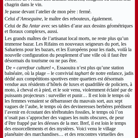
chagrin dans le vin.
Je passe devant l’atelier de mon père : fermé.
Celui
d’Amseguine
, le maître des rebouteux, également.
Celui de
Ba
Antar
avec ses tables d’arar aux dessins géométriques
et floraux complexes, aussi.
Les grands maîtres de l’artisanat local morts, ne reste plus qu’un
immense bazar. Les Rifains en nouveaux seigneurs du port, les
Sahariens pour les bazars, et les Européens pour les riads, voilà la
nouvelle configuration du peuplement d’une ville où il faut être
désormais du tourisme ou ne pas être.
De «
carrefour culturel
», Essaouira n’est plus qu’une station
balnéaire, où la plage – le convivial
taghart
de notre enfance, jadis
dédié aux compétitions sportives entre quartiers est désormais
vendue aux résidents d’hôtels de luxes et quadrillée de policiers, à
moto, à cheval et à pied, et le soir venu, violemment éclairé par de
puissants projecteurs : surveiller et punir… Il est loin le temps où
les femmes venaient se débarrasser du mauvais sort, aux sept
vagues de l’aube, le temps où des devineresses berbères prédisent
l’avenir en écoutant des térébratules fossiles, le temps où l’on
n’osait pas s’approcher des vagues les nuits obscures, de peur
d’être frappé par les déesses de la mer. Bref, il est loin le temps
des ensorcellements et des mystères. Voici venu le village
planétaire des marchandises… et des rencontres virtuelles des