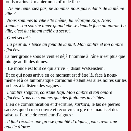
fonds marins. Un ânier nous offre le feu :
- Ne me remerciez pas, ne sommes-nous pas enfants de la même
ville ?
- Nous sommes la ville elle-même, lui rétorque Raji. Nous
sommes son sourire amer quand elle se dénude face au miroir. La
ville, c’est du ciment mêlé au secret.
- Quel secret ?
- La peur du silence au fond de la nuit. Mon ombre et ton ombre
effacées.
La mer gronde sous le vent et déjà l’homme à l’âne n’est plus que
mirage au fil des dunes.
« Le monde est tout ce qui arrive », disait Watsenstein.
Et ce qui nous arrive en ce moment est d’être là, face à nous-
même et à ce fantomatique cormoran étalant ses ailes noires sur les
rochers à la lisière des vague
s :
- L’ombre s’efface, constate Raji. Mon ombre et ton ombre
effacées. Nous ne sommes que des fantômes invisibles.
Lieu de communication et d’écriture,
karkora
, le tas de pierres
sacrées que la mer couvre et recouvre au gré des marais et des
saisons. Parole de récolteur d’algues :
- Il faut récolter une grosse quantité d’algues, pour avoir une
galette d’orge.