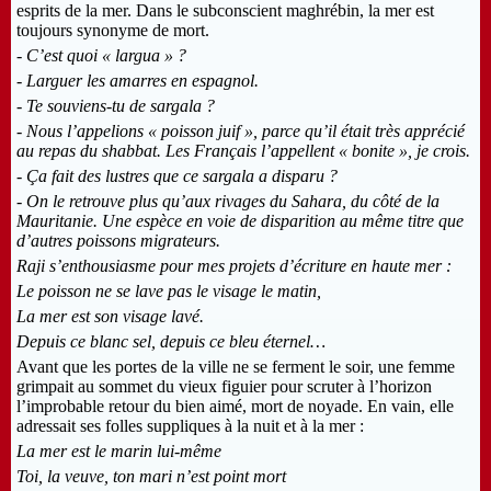
esprits de la mer. Dans le subconscient maghrébin, la mer est
toujours synonyme de mort.
- C’est quoi « largua » ?
- Larguer les amarres en espagnol.
- Te souviens-tu de sargala ?
- Nous l’appelions « poisson juif », parce qu’il était très apprécié
au repas du shabbat. Les Français l’appellent « bonite », je crois.
- Ça fait des lustres que ce sargala a disparu ?
- On le retrouve plus qu’aux rivages du Sahara, du côté de la
Mauritanie. Une espèce en voie de disparition au même titre que
d’autres poissons migrateurs.
Raji s’enthousiasme pour mes projets d’écriture en haute mer :
Le poisson ne se lave pas le visage le matin,
La mer est son visage lavé.
Depuis ce blanc sel, depuis ce bleu éternel
…
Avant que les portes de la ville ne se ferment le soir, une femme
grimpait au sommet du vieux figuier pour scruter à l’horizon
l’improbable retour du bien aimé, mort de noyade. En vain, elle
adressait ses folles suppliques à la nuit et à la mer :
La mer est le marin lui-même
Toi, la veuve, ton mari n’est point mort