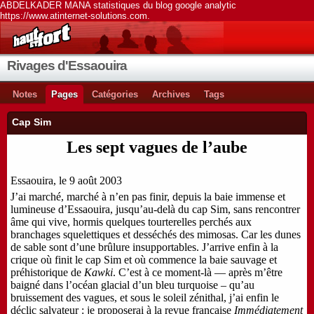
ABDELKADER MANA statistiques du blog google analytic
https://www.atinternet-solutions.com.
Rivages d'Essaouira
Notes
Pages
Catégories
Archives
Tags
Cap Sim
Les sept vagues de l’aube
Essaouira, le 9 août 2003
J’ai marché, marché à n’en pas finir, depuis la baie immense et
lumineuse d’Essaouira, jusqu’au-delà du cap Sim, sans rencontrer
âme qui vive, hormis quelques tourterelles perchés aux
branchages squelettiques et desséchés des mimosas. Car les dunes
de sable sont d’une brûlure insupportables. J’arrive enfin à la
crique où finit le cap Sim et où commence la baie sauvage et
préhistorique de
Kawki
. C’est à ce moment-là — après m’être
baigné dans l’océan glacial d’un bleu turquoise – qu’au
bruissement des vagues, et sous le soleil zénithal, j’ai enfin le
déclic salvateur : je proposerai à la revue française
Immédiatement