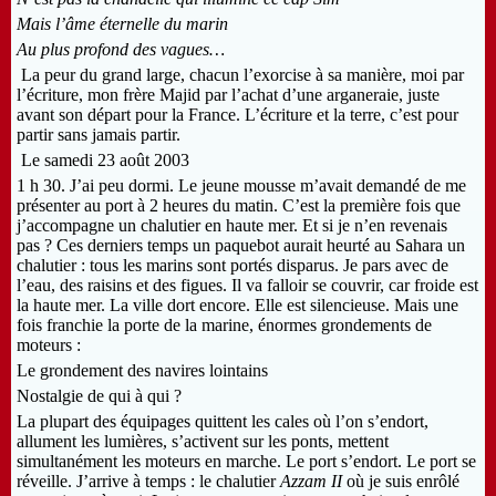
Mais l’âme éternelle du marin
Au plus profond des vagues
…
La peur du grand large, chacun l’exorcise à sa manière, moi par
l’écriture, mon frère Majid par l’achat d’une arganeraie, juste
avant son départ pour la France. L’écriture et la terre, c’est pour
partir sans jamais partir.
Le samedi 23 août 2003
1 h 30. J’ai peu dormi. Le jeune mousse m’avait demandé de me
présenter au port à 2 heures du matin. C’est la première fois que
j’accompagne un chalutier en haute mer. Et si je n’en revenais
pas ? Ces derniers temps un paquebot aurait heurté au Sahara un
chalutier : tous les marins sont portés disparus. Je pars avec de
l’eau, des raisins et des figues. Il va falloir se couvrir, car froide est
la haute mer. La ville dort encore. Elle est silencieuse. Mais une
fois franchie la porte de la marine, énormes grondements de
moteurs :
Le grondement des navires lointains
Nostalgie de qui à qui ?
La plupart des équipages quittent les cales où l’on s’endort,
allument les lumières, s’activent sur les ponts, mettent
simultanément les moteurs en marche. Le port s’endort. Le port se
réveille. J’arrive à temps : le chalutier
Azzam II
où je suis enrôlé