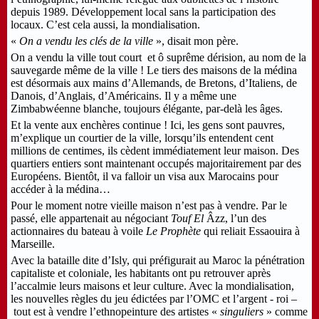
depuis 1989. Développement local sans la participation des
locaux. C’est cela aussi, la mondialisation.
«
On a vendu les clés de la ville
», disait mon père.
On a vendu la ville tout court et ô suprême dérision, au nom de la
sauvegarde même de la ville ! Le tiers des maisons de la médina
est désormais aux mains d’Allemands, de Bretons, d’Italiens, de
Danois, d’Anglais, d’Américains. Il y a même une
Zimbabwéenne blanche, toujours élégante, par-delà les âges.
Et la vente aux enchères continue ! Ici, les gens sont pauvres,
m’explique un courtier de la ville, lorsqu’ils entendent cent
millions de centimes, ils cèdent immédiatement leur maison. Des
quartiers entiers sont maintenant occupés majoritairement par des
Européens. Bientôt, il va falloir un visa aux Marocains pour
accéder à la médina…
Pour le moment notre vieille maison n’est pas à vendre. Par le
passé, elle appartenait au négociant
Touf
El
Âzz, l’un des
actionnaires du bateau à voile
Le Prophète
qui reliait Essaouira à
Marseille.
Avec la bataille dite d’Isly, qui préfigurait au Maroc la pénétration
capitaliste et coloniale, les habitants ont pu retrouver après
l’accalmie leurs maisons et leur culture. Avec la mondialisation,
les nouvelles règles du jeu édictées par l’OMC et l’argent - roi –
tout est à vendre l’ethnopeinture des artistes «
singuliers
» comme