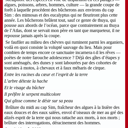
algues, poissons, arbres, hommes, culture — la grande coupe de
forêt à laquelle procèdent des bûcherons aux environs du cap
Sim : des mimosas et des eucalyptus qui ne fleuriront plus cette
année. Les bûcherons brûlent tout, sauf ce genre de thuya, qui
pousse aux abords de l’océan, parce que contrairement au thuya
de l’Atlas, dont se servait mon père en tant que marqueteur, il ne
repousse jamais après la coupe.
Se faufiler au milieu des chèvres qui ruminent parmi les arganiers,
voilà en quoi consiste la volupté sauvage du lieu. Mais pour
combien de temps encore ce sanctuaire incarnera-t-il les rêves —
poètes de notre farouche adolescence ? Déjà des gîtes d’étapes y
sont aménagés, des dunes y sont labourées par des cohortes de
touristes à motos, à chevaux et à faux méharis de cirque.
Entre les racines du cœur et l’esprit de la terre
L’arbre déteste la hache
Et le visage du bûcher
Il préfère le serpent multicolore
Qui glisse comme le désir sur sa peau
Brûlure du midi au cap Sim, fraîcheur des algues à la lisière des
eaux douces et des eaux salées, envol d’oiseaux de mer au gré des
alizés esprit de la terre qui nous rattache aux morts, à nos morts ;
brûlure des interrogations, déracinement des hommes.