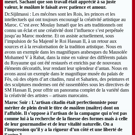
meurt. Sachant que son travail était apprécié à sa juste
valeur, le
maâlam
le faisait avec patience et amour.
Dr.Sijilmassi : Les mécènes sont les Rois, les princes et les
intellectuels qui ont toujours encouragé la créativité artistique au
Maroc. C’est avec Moulay Ismaël que les arts traditionnels ont
connu un éclat et une créativité dont l’influence s’est perpétuée
jusqu’au Maroc moderne. Et on assiste actuellement, sous
l’impulsion de Sa Majesté le Roi Hassan II, à un retour aux
sources et à la revalorisation de la tradition artistique. Nous en
avons un exemple dans les magnifiques arabesques du Mausolée
Mohamed V à Rabat, dans la mise en valeur des différents palais
du Royaume qui ont été restaurés et enrichis par de nouveaux
éléments décoratifs, leur rendant leur splendeur d’antan. Nous en
avons aussi un exemple dans le magnifique musée du palais de
Fès, où des objets d’art citadins, rural et Saharien, des peintures et
des sculptures modernes ont été rassemblées sous les directives de
SM Hassan II, pour offrir un panorama complet de la variété dans
la créativité des artistes – artisans marocains.
Maroc Soir : L’artisan citadin était perfectionniste pour
mériter de plein droit le titre de
maâlem
(maître) dont on
l’affuble. Il s’oppose à l’artisan de la campagne qui n’est pas
comme lui à la recherche de la finesse des formes mais à celle
de leur gourmandise et de leur vitalité naturelle. On a
l’impression qu’il y a la rigueur d’un côté et une liberté de
l’autre ?