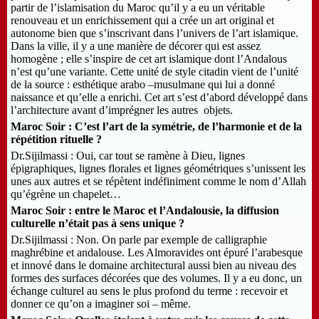
partir de l’islamisation du Maroc qu’il y a eu un véritable
renouveau et un enrichissement qui a crée un art original et
autonome bien que s’inscrivant dans l’univers de l’art islamique.
Dans la ville, il y a une manière de décorer qui est assez
homogène ; elle s’inspire de cet art islamique dont l’Andalous
n’est qu’une variante. Cette unité de style citadin vient de l’unité
de la source : esthétique arabo –musulmane qui lui a donné
naissance et qu’elle a enrichi. Cet art s’est d’abord développé dans
l’architecture avant d’imprégner les autres objets.
Maroc Soir : C’est l’art de la symétrie, de l’harmonie et de la
répétition rituelle ?
Dr.Sijilmassi : Oui, car tout se ramène à Dieu, lignes
épigraphiques, lignes florales et lignes géométriques s’unissent les
unes aux autres et se répètent indéfiniment comme le nom d’Allah
qu’égrène un chapelet…
Maroc Soir : entre le Maroc et l’Andalousie, la diffusion
culturelle n’était pas à sens unique ?
Dr.Sijilmassi : Non. On parle par exemple de calligraphie
maghrébine et andalouse. Les Almoravides ont épuré l’arabesque
et innové dans le domaine architectural aussi bien au niveau des
formes des surfaces décorées que des volumes. Il y a eu donc, un
échange culturel au sens le plus profond du terme : recevoir et
donner ce qu’on a imaginer soi – même.