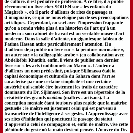
de culture, il est pédiatre de profession. A ce titre, il a publié
récemment un livre chez SODEN sur « les enfants du
Maghreb », où il parle d’ailleurs de rites de passage et
d’imaginaire, ce qui ne nous éloigne pas de ses préoccupations
artistiques. Cependant, on sort avec l’impression frappante
qu’on a rendu visite plus à un historien de l’art qu’à un
médecin : son cabinet de travail est un véritable musée d’art
moderne. Dans la salle d’attente, un gigantesque tableau de
Fatima Hassan attire particulièrement l’attention. Il a
d’ailleurs déjà publié un livre sur « la peinture marocaine »,
un autre sur « la calligraphie arabe » (en collaboration avec
Abdelkébir Khatibi), enfin, il vient de publier son dernier
livre sur « les arts traditionnels au Maroc ». L’auteur a
d’ailleurs un nom prédestiné, puisque Sijilmassa était la
capital économique et culturelle du Sahara dont l’art se
caractérise par une certaine simplicité et une certaine
austérité qui semble être justement les traits de caractère
dominants du Dr. Sijilmassi. Son livre est un répertoire de la
créativité des grands
maâlam
(maîtres - artisans). La
conception mentale étant toujours plus rapide que la maîtrise
gestuelle : le maître est justement celui qui est parvenu à
transmettre de l’intelligence à ses gestes. L’apprentissage avec
ses rites d’initiation qui ponctuent le passage du statut
d’apprenti à celui de compagnon et, enfin de maître, vise cette
plénitude du geste où la main devient pensée. L’œuvre du Dr.