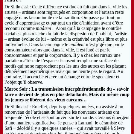
Dr.Sijilmassi : Cette différence est due au fait que dans la ville les
artistes – artisans sont regroupés en corporation et l’artisan reste
engagé dans la continuité de la tradition. On passe par tout un
cycle d’apprentissage et par tout un rite d’initiation avant d’être
reconnu comme
maâlem
. Alors qu’à la campagne le contrôle
social est plus relâché du fait de la dispersion de l’habitat, l’artiste
– artisan évolue de lui – même et la créativité est plus libre et plus
individuelle. Dans la campagne le
maâlem
n’est jugé que par le
consommateur alors que dans la ville, il est jugé et par le
consommateur et par la corporation. Il y a chez les ruraux une
parfaite maîtrise de l’espace : ils osent remplir une surface de
motifs qui ne se rapprochent pas les uns des autres en les plaçant
délibérément asymétriques mais qui ne heurte pas le regard. Au
contraire, il accroche et crée un échange entre le spectateur et
l’objet qu’il observe.
Maroc Soir : La transmission intergénérationnelle du « savoir
faire » devient de plus en plus défaillante. Mais du même coup
les jeunes se libèrent des vieux carcans…
Dr.Sijilmassi : En effet, depuis quelques années, on assiste à un
renouveau de l’artisanat du fait que les nouveaux artisans ont
fréquenté l’école et se sont ouvert sur le monde. Certains émergent
d’une manière significative. Je pense à Lamani, le céramiste de
Safi – décédé il y a quelques années – qui avait travaillé à Sèvre
en France, et de retour chez lui, il innové énormément dans le