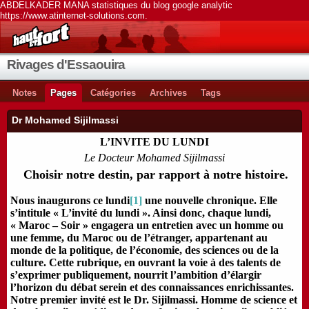
ABDELKADER MANA statistiques du blog google analytic
https://www.atinternet-solutions.com.
Rivages d'Essaouira
Notes
Pages
Catégories
Archives
Tags
Dr Mohamed Sijilmassi
L’INVITE DU LUNDI
Le Docteur Mohamed Sijilmassi
Choisir notre destin, par rapport à notre histoire.
Nous inaugurons ce lundi
[1]
une nouvelle chronique. Elle
s’intitule « L’invité du lundi ». Ainsi donc, chaque lundi,
« Maroc – Soir » engagera un entretien avec un homme ou
une femme, du Maroc ou de l’étranger, appartenant au
monde de la politique, de l’économie, des sciences ou de la
culture. Cette rubrique, en ouvrant la voie à des talents de
s’exprimer publiquement, nourrit l’ambition d’élargir
l’horizon du débat serein et des connaissances enrichissantes.
Notre premier invité est le Dr. Sijilmassi. Homme de science et