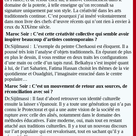
domaine de la poterie, à telle enseigne qu’on reconnaît sa
signature uniquement par son style. La créativité dans les arts
traditionnels continue. C’est pourquoi j’ai inséré volontairement
dans mon livre des chefs d’œuvre récents qui n’ont rien à envier à
ceux du XIXème siècle.
Maroc Soir : C’est cette créativité collective qui semble avoir
inspirer beaucoup d’artistes contemporains ?
Dr.Sijilmassi : L’exemple du peintre Cherkaoui est éloquent. Il a
poussé très loin l’analyse d’objets traditionnels. En épurant de plus
en plus le dessin, il vous restitue en deux traits les configurations
d’une main ou celle d’un tapis rural. Belkahya s’est inspiré quant
à lui, de l’art Saharien, Fatima Hassan choisit les thèmes de la vie
quotidienne et Ouadghiri, l’imaginaire enraciné dans le centre
populaire…
Maroc Soir : C’est un mouvement de retour aux sources, de
réconciliation avec soi ?
Dr.Sijilmassi : Il faut d’abord retrouver son identité culturelle
ensuite la laisser s’épanouir. Il y a toute une génération qui n’a pas
connu le Protectorat et qui a une autre vision de la société en
rupture avec celle des aînés, notamment dans le domaine des
méthodes éducatives. Faire moderne, oui, mais tout en restant
attaché aux traditions culturelles. Il y a tout un nouveau discours
sur l’art populaire qui est revalorisant, tout en sachant qu’il y a