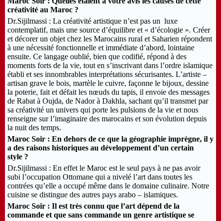
Maroc Soir : Quelles étaient à votre avis les causes de cette
créativité au Maroc ?
Dr.Sijilmassi : La créativité artistique n’est pas un luxe
contemplatif, mais une source d’équilibre et « d’écologie ». Créer
et décorer un objet chez les Marocains rural et Saharien répondent
à une nécessité fonctionnelle et immédiate d’abord, lointaine
ensuite. Ce langage oublié, bien que codifié, répond à des
moments forts de la vie, tout en s’inscrivant dans l’ordre islamique
établi et ses innombrables interprétations sécurisantes. L’artiste –
artisan grave le bois, martèle le cuivre, façonne le bijoux, dessine
la poterie, fait et défait les nœuds du tapis, il envoie des messages
de Rabat à Oujda, de Nador à Dakhla, sachant qu’il transmet par
sa créativité un univers qui porte les pulsions de la vie et nous
renseigne sur l’imaginaire des marocains et son évolution depuis
la nuit des temps.
Maroc Soir : En dehors de ce que la géographie imprègne, il y
a des raisons historiques au développement d’un certain
style ?
Dr.Sijilmassi : En effet le Maroc est le seul pays à ne pas avoir
subi l’occupation Ottomane qui a nivelé l’art dans toutes les
contrées qu’elle a occupé même dans le domaine culinaire. Notre
cuisine se distingue des autres pays arabo – islamiques.
Maroc Soir : Il est très connu que l’art dépend de la
commande et que sans commande un genre artistique se