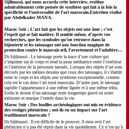
Sijilmassi, qui nous accorda cette interview, restitue
admirablement cette pensée de synthèse qui fait à la fois la
spécificité et l’universalité de l’art marocain.Entretien réalisé
par Abdelkader MANA.
Maroc Soir : L’art fait que les objets ont une âme ; c’est
l’esprit qui se fait matière. Il semble même, d’après vos
recherches, que les symboles qu’on retrouve dans la
bijouterie et les tatouages ont une fonction magique de
protection contre le mauvais œil, l’avortement et l’adultère…
Dr.Sijilmassi : Le tatouage porte la trace d’une culture qui
s’imprime sur le corps et rend la peau médiatrice entre l’extérieur
et l’intérieur de la personne tatouée. Lorsque des objets d’art sont
décorés par les mêmes dessins que ceux des tatouages, il s’établit
entre le corps et les objets une symbiose exceptionnelle, comme
cela est le cas dans l’art rural marocain. D’autre part, le tatouage
signifie l’appartenance à une même lignée et à une même tribu.
Enfin le dessin d’un tatouage reste longtemps gravé en notre
mémoire et marque l’entrée dans la vie.
Maroc Soir : Des fouilles archéologiques ont mis en évidence
des vestiges phéniciens ; ont-ils eu un impact sur l’art
traditionnel marocain ?
Dr.Sijilmassi : Il est difficile de le prouver. A mon avis l’art
phénicien n’a pas été repris dans la vie quotidienne. Ce n’est qu’à