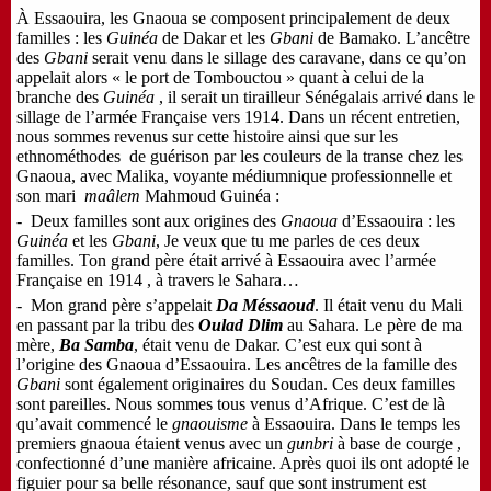
À Essaouira, les Gnaoua se composent principalement de deux
familles : les
Guinéa
de Dakar et les
Gbani
de Bamako. L’ancêtre
des
Gbani
serait venu dans le sillage des caravane, dans ce qu’on
appelait alors « le port de Tombouctou » quant à celui de la
branche des
Guinéa
, il serait un tirailleur Sénégalais arrivé dans le
sillage de l’armée Française vers 1914. Dans un récent entretien,
nous sommes revenus sur cette histoire ainsi que sur les
ethnométhodes de guérison par les couleurs de la transe chez les
Gnaoua, avec Malika, voyante médiumnique professionnelle et
son mari
maâlem
Mahmoud Guinéa :
- Deux familles sont aux origines des
Gnaoua
d’Essaouira : les
Guinéa
et les
Gbani
,
Je veux que tu me parles de ces deux
familles. Ton grand père
était arrivé à Essaouira avec l’armée
Française en 1914
, à travers le Sahara…
- Mon grand père s’appelait
Da Méssaoud
. Il était venu du Mali
en passant par la tribu des
Oulad
Dlim
au Sahara. Le père de ma
mère,
Ba Samba
, était venu de Dakar. C’est eux qui sont à
l’origine des Gnaoua d’Essaouira. Les ancêtres de la famille des
Gbani
sont également originaires du Soudan. Ces deux familles
sont pareilles. Nous sommes tous venus d’Afrique. C’est de là
qu’avait commencé le
gnaouisme
à Essaouira. Dans le temps les
premiers gnaoua étaient venus avec un
gunbri
à base de courge ,
confectionné d’une manière africaine. Après quoi ils ont adopté le
figuier pour sa belle résonance, sauf que sont instrument est