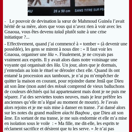
-
Le pouvoir de devination la sœur de Mahmoud Guinéa l’avait
hérité de sa mère, alors que vous qui n’avez rien à voir avec les
Gnaoua, vous êtes devenu
talaâ
plutôt suite à une crise
initiatique ?...
-
Effectivement, quand j’ai commencé à « tomber » (à devenir une
possédée), les gens se mirent à nous dire : « Il faut voir les
Gnaoua, organiser une
lila
». Finalement, je ne croyais pas
vraiment aux esprits. Il y avait alors dans notre voisinage une
voyante qui organisait des
lila.
Un jour, alors que je dormais,
j’entendais au loin le rituel se dérouler chez elle. Quand ils ont
entamé la procession aux tambours, je n’ai pu m’empêcher de
quitter la maison en courant, pour rejoindre dame Jmiâ que Dieu
ait son âme (mon autel des
mlouk
comprend de vieux balluchons
de couleurs déchirés qui lui appartenaient mais dont je ne puis me
séparer. J’ai des serviettes toutes neuves, mais je leur préfère les
anciennes qu’elle m’a légué au moment de mourir). Je l’avais
alors rejoins et je me suis mise à danser en transe. J’ai dansé alors
sur les notes du grand
maâlem aïachi Baqbou ,
que Dieu ait son
âme. En sortant de ma transe, je me suis endormie et elle m’a mise
en isolation sous le voile : « Ma fille, me dit-elle, les esprits te
réclament sacrifice et désirent que tu les serve. » Je n’ai pas