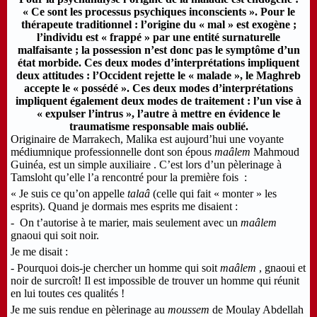
« Ce sont les processus psychiques inconscients ». Pour le
thérapeute traditionnel : l’origine du « mal » est exogène ;
l’individu est « frappé » par une entité surnaturelle
malfaisante ; la possession n’est donc pas le symptôme d’un
état morbide. Ces deux modes d’interprétations impliquent
deux attitudes : l’Occident rejette le « malade », le Maghreb
accepte le « possédé ». Ces deux modes d’interprétations
impliquent également deux modes de traitement : l’un vise à
« expulser l’intrus », l’autre à mettre en évidence le
traumatisme responsable mais oublié.
Originaire de Marrakech, Malika est aujourd’hui une voyante
médiumnique professionnelle dont son épous
maâlem
Mahmoud
Guinéa, est un simple auxiliaire . C’est lors d’un pèlerinage à
Tamsloht qu’elle l’a rencontré pour la première fois :
« Je suis ce qu’on appelle
talaâ
(celle qui fait « monter » les
esprits). Quand je dormais mes esprits me disaient :
- On t’autorise à te marier, mais seulement avec un
maâlem
gnaoui qui soit noir.
Je me disait :
- Pourquoi dois-je chercher un homme qui soit
maâlem
, gnaoui et
noir de surcroît! Il est impossible de trouver un homme qui réunit
en lui toutes ces qualités !
Je me suis rendue en pèlerinage au
moussem
de Moulay Abdellah