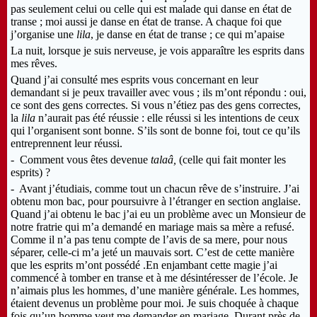
pas seulement celui ou celle qui est malade qui danse en état de
transe ; moi aussi je danse en état de transe. A chaque foi que
j’organise une
lila
, je danse en état de transe ; ce qui m’apaise
La nuit, lorsque je suis nerveuse, je vois apparaître les esprits dans
mes rêves.
Quand j’ai consulté mes esprits vous concernant en leur
demandant si je peux travailler avec vous ; ils m’ont répondu : oui,
ce sont des gens correctes. Si vous n’étiez pas des gens correctes,
la
lila
n’aurait pas été réussie : elle réussi si les intentions de ceux
qui l’organisent sont bonne. S’ils sont de bonne foi, tout ce qu’ils
entreprennent leur réussi.
- Comment vous êtes devenue
talaâ,
(celle qui fait monter les
esprits) ?
- Avant j’étudiais, comme tout un chacun rêve de s’instruire. J’ai
obtenu mon bac, pour poursuivre à l’étranger en section anglaise.
Quand j’ai obtenu le bac j’ai eu un problème avec un Monsieur de
notre fratrie qui m’a demandé en mariage mais sa mère a refusé.
Comme il n’a pas tenu compte de l’avis de sa mere, pour nous
séparer, celle-ci m’a jeté un mauvais sort. C’est de cette manière
que les esprits m’ont possédé .En enjambant cette magie j’ai
commencé à tomber en transe et à me désintéresser de l’école. Je
n’aimais plus les hommes, d’une manière générale. Les hommes,
étaient devenus un problème pour moi. Je suis choquée à chaque
fois qu’un homme veut me demander en mariage. Durant près de