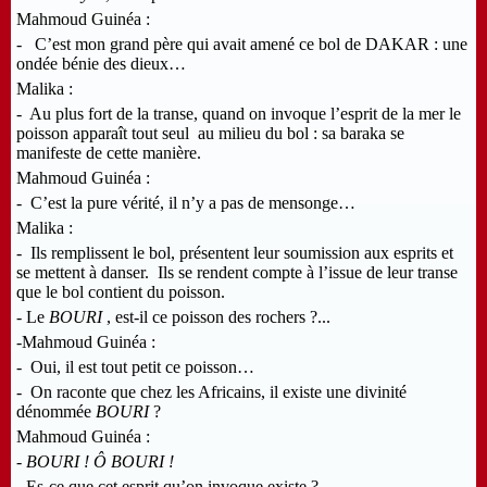
Mahmoud Guinéa :
- C’est mon grand père qui avait amené ce bol de DAKAR : une
ondée bénie des dieux…
Malika :
- Au plus fort de la transe, quand on invoque l’esprit de la mer le
poisson apparaît tout seul au milieu du bol : sa baraka se
manifeste de cette manière.
Mahmoud Guinéa :
- C’est la pure vérité, il n’y a pas de mensonge…
Malika :
- Ils remplissent le bol, présentent leur soumission aux esprits et
se mettent à danser. Ils se rendent compte à l’issue de leur transe
que le bol contient du poisson.
- Le
BOURI
, est-il ce poisson des rochers ?...
-Mahmoud Guinéa :
- Oui, il est tout petit ce poisson…
- On raconte que chez les Africains, il existe une divinité
dénommée
BOURI
?
Mahmoud Guinéa :
-
BOURI ! Ô BOURI !
- Es-ce que cet esprit qu’on invoque existe ?