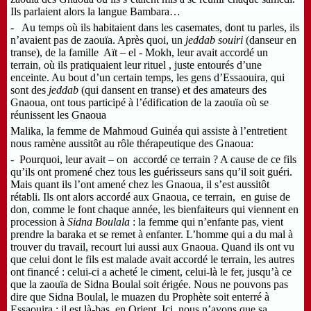
Ils parlaient alors la langue Bambara…
- Au temps où ils habitaient dans les casemates, dont tu parles, ils
n’avaient pas de zaouïa. Après quoi, un
jeddab souiri
(danseur en
transe), de la famille Aït – el - Mokh, leur avait accordé un
terrain, où ils pratiquaient leur rituel , juste entourés d’une
enceinte. Au bout d’un certain temps, les gens d’Essaouira, qui
sont des
jeddab
(qui dansent en transe) et des amateurs des
Gnaoua, ont tous participé à l’édification de la zaouïa où se
réunissent les Gnaoua
Malika, la femme de Mahmoud Guinéa qui assiste à l’entretient
nous ramène aussitôt au rôle thérapeutique des Gnaoua:
- Pourquoi, leur avait – on accordé ce terrain ? A cause de ce fils
qu’ils ont promené chez tous les guérisseurs sans qu’il soit guéri.
Mais quant ils l’ont amené chez les Gnaoua, il s’est aussitôt
rétabli. Ils ont alors accordé aux Gnaoua, ce terrain, en guise de
don, comme le font chaque année, les bienfaiteurs qui viennent en
procession à
Sidna
Boulala
: la femme qui n’enfante pas, vient
prendre la baraka et se remet à enfanter. L’homme qui a du mal à
trouver du travail, recourt lui aussi aux Gnaoua. Quand ils ont vu
que celui dont le fils est malade avait accordé le terrain, les autres
ont financé : celui-ci a acheté le ciment, celui-là le fer, jusqu’à ce
que la zaouïa de Sidna Boulal soit érigée. Nous ne pouvons pas
dire que Sidna Boulal, le muazen du Prophète soit enterré à
Essaouira : il est là-bas, en Orient. Ici, nous n’avons que sa