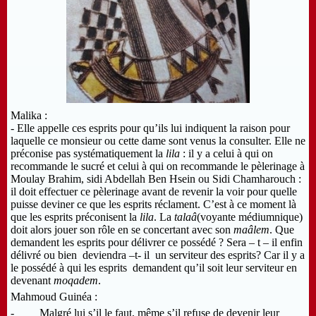
Malika :
- Elle appelle ces esprits pour qu’ils lui indiquent la raison pour
laquelle ce monsieur ou cette dame sont venus la consulter. Elle ne
préconise pas systématiquement la
lila
: il y a celui à qui on
recommande le sucré et celui à qui on recommande le pèlerinage à
Moulay Brahim, sidi Abdellah Ben Hsein ou Sidi Chamharouch :
il doit effectuer ce pèlerinage avant de revenir la voir pour quelle
puisse deviner ce que les esprits réclament. C’est à ce moment là
que les esprits préconisent la
lila
. La
talaâ
(voyante médiumnique)
doit alors jouer son rôle en se concertant avec son
maâlem
. Que
demandent les esprits pour délivrer ce possédé ? Sera – t – il enfin
délivré ou bien deviendra –t- il un serviteur des esprits? Car il y a
le possédé à qui les esprits demandent qu’il soit leur serviteur en
devenant
moqadem
.
Mahmoud Guinéa :
- Malgré lui s’il le faut, même s’il refuse de devenir leur