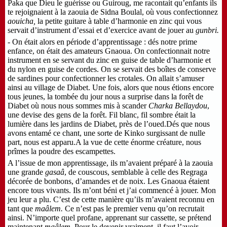
Paka que Dieu le guérisse ou Guiroug, me racontait qu’enfants ils
te rejoignaient à la zaouia de Sidna Boulal, où vous confectionnez
aouicha,
la petite guitare à table d’harmonie en zinc qui vous
servait d’instrument d’essai et d’exercice avant de jouer au
gunbri.
- On était alors en période d’apprentissage : dés notre prime
enfance, on était des amateurs Gnaoua. On confectionnait notre
instrument en se servant du zinc en guise de table d’harmonie et
du nylon en guise de cordes. On se servait des boîtes de conserve
de sardines pour confectionner les crotales. On allait s’amuser
ainsi au village de Diabet. Une fois, alors que nous étions encore
tous jeunes, la tombée du jour nous a surprise dans la forêt de
Diabet où nous nous sommes mis à scander
Charka Bellaydou
,
une devise des gens de la forêt. Fil blanc, fil sombre était la
lumière dans les jardins de Diabet, près de l’oued.Dés que nous
avons entamé ce chant, une sorte de Kinko surgissant de nulle
part, nous est apparu.A la vue de cette énorme créature, nous
prîmes la poudre des escampettes.
A l’issue de mon apprentissage, ils m’avaient préparé à la zaouia
une grande
gasaâ
, de couscous, semblable à celle des Regraga
décorée de bonbons, d’amandes et de noix. Les Gnaoua étaient
encore tous vivants. Ils m’ont béni et j’ai commencé à jouer. Mon
jeu leur a plu. C’est de cette manière qu’ils m’avaient reconnu en
tant que
maâlem.
Ce n’est pas le premier venu qu’on recrutait
ainsi. N’importe quel profane, apprenant sur cassette, se prétend
maintenant
maâlem.
Pour le devenir vraiment, il faut l’avoir