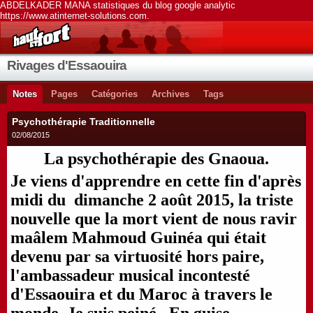
ABDELKADER MANA statistiques du blog google analytic
https://www.atinternet-solutions.com.
Rivages d'Essaouira
Notes
Pages
Catégories
Archives
Tags
Psychothérapie Traditionnelle
02/08/2015
La psychothérapie des Gnaoua.
Je viens d'apprendre en cette fin d'après
midi du dimanche 2 août 2015, la triste
nouvelle que la mort vient de nous ravir
maâlem Mahmoud Guinéa qui était
devenu par sa virtuosité hors paire,
l'ambassadeur musical incontesté
d'Essaouira et du Maroc à travers le