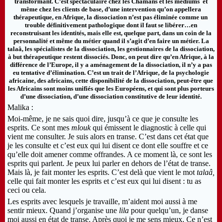
transformant. C’est spectaculaire chez les Chamans et les médiums et
même chez les clients de base, d’une intervention qu’on appellera
thérapeutique, en Afrique, la dissociation n’est pas éliminée comme un
trouble définitivement pathologique dont il faut se libérer…en
reconstruisant les identités, mais elle est, quelque part, dans un coin de la
personnalité et même du métier quand il s’agit d’en faire un métier. La
talaâ, les spécialistes de la dissociation, les gestionnaires de la dissociation,
à but thérapeutique restent dissociés. Donc, on peut dire qu’en Afrique, à la
différence de l’Europe, il y a aménagement de la dissociation, il n’y a pas
eu tentative d’élimination. C’est un trait de l’Afrique, de la psychologie
africaine, des africains, cette disponibilité de la dissociation, peut-être que
les Africains sont moins unifiés que les Européens, et qui sont plus porteurs
d’une dissociation, d’une dissociation constitutive de leur identité.
Malika :
Moi-même, je ne sais quoi dire, jusqu’à ce que je consulte les
esprits. Ce sont mes
mlouk
qui émissent le diagnostic à celle qui
vient me consulter. Je suis alors en transe. C’est dans cet état que
je les consulte et c’est eux qui lui disent ce dont elle souffre et ce
qu’elle doit amener comme offrandes. A ce moment là, ce sont les
esprits qui parlent. Je peux lui parler en dehors de l’état de transe.
Mais là, je fait monter les esprits. C’est delà que vient le mot
talaâ,
celle qui fait monter les esprits et c’est eux qui lui disent : tu as
ceci ou cela.
Les esprits avec lesquels je travaille, m’aident moi aussi à me
sentir mieux. Quand j’organise une
lila
pour quelqu’un, je danse
moi aussi en état de transe. Après quoi je me sens mieux. Ce n’est