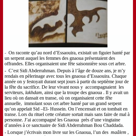
-
On raconte qu’au nord d’Essaouira, existait un figuier hanté par
un serpent auquel les femmes des gnaoua présentaient des
offrandes. Elles organisaient une fête saisonnière sous cet arbre.
- C’est Sidi Abderrahman. Depuis à l’âge de douze ans, je m’y
rendais en pèlerinage avec tous les gnaoua d’Essaouira. Chaque
année on y festoyait durant sept jours à partir du septième jour de
la fête du sacrifice. De leur vivant nous y accompagnaient les
serviteurs,
lakhdam
, ainsi que la troupe des gnaoua . Il y avait un
lieu où on dansait en transe, où on organisaient cette fête
annuelle, immolant sous cet arbre hanté par un grand serpent
qu’on appelait Sid –El- Hussein. On l’encensait et on tombait en
transe. Lors du rituel cette créature sortait mais sans faire de mal à
personne. J’ai accompagné les Gnaoua près d’une vingtaine
d’années à ce sanctuaire de Sidi Abderrahman Bou Chaddada.
- Lorsque j’écrivais mon livre sur les Gnaoua, l’un des
maâlem
,