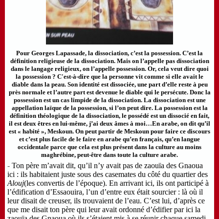
Pour Georges Lapassade, la dissociation, c’est la possession. C’est la
définition religieuse de la dissociation. Mais on l’appelle pas dissociation
dans le langage religieux, on l’appelle possession. Or, cela veut dire quoi
la possession ? C'est-à-dire que la personne vit comme si elle avait le
diable dans la peau. Son identité est dissociée, une part d’elle reste à peu
près normale et l’autre part est devenue le diable qui le persécute. Donc la
possession est un cas limpide de la dissociation. La dissociation est une
appellation laïque de la possession, si l’on peut dire. La possession est la
définition théologique de la dissociation, le possédé est un dissocié en fait,
il est deux êtres en lui-même, j’ai deux âmes à moi…En arabe, on dit qu’il
est « habité », Meskoun. On peut partir de Meskoun pour faire ce discours
et c’est plus facile de le faire en arabe qu’en français, qu’en langue
occidentale parce que cela est plus présent dans la culture au moins
maghrébine, peut-être dans toute la culture arabe.
-
Ton père m’avait dit, qu’il n’y avait pas de zaouïa des Gnaoua
ici : ils habitaient juste sous des casemates du côté du quartier des
Alouj
(les convertis de l’époque). En arrivant ici, ils ont participé à
l’édification d’Essaouira, l’un d’entre eux était sourcier : là où il
leur disait de creuser, ils trouvaient de l’eau. C’est lui, d’après ce
que me disait ton père qui leur avait ordonné d’édifier par ici la
zaouïa des Gnaoua où ils s’étaient mis à se réunir chaque samedi.