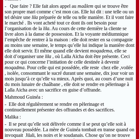
- Que faire ? Elle fait alors appel au
maâlem
qui se trouve être
son propre mari comme c’est mon cas. Elle lui dit : une telle ou un
tel désire une
lila
préparée de telle ou telle manière. Et il vont faire
le marché . Ils vont acheté tout ce dont ils ont besoin pour
l’organisation de la
lila
. Au cours de cette dernière la cliente se
livre alors à la danse de possession. Et la voyante médiumnique
l’empêche de rentrer à la maison : elle doit rester en sa compagnie
au moins une semaine, le temps qu’elle lui indique la manière dont
elle doit servir. Et même quand elle devient
moqadema
, elle se
doit d’organiser une
lila
, où Lalla Aïcha doit être présente. Ceci
pour ce qui concerne l’initiation de celle destinée à devenir
moqadma
. Pour celle qui est possédée, elle reste chez elle ,voilée
, isolée, consommant le sucré durant une semaine, dix jour voir un
mois jusqu’à ce qu’elle va mieux. Après quoi, au cours d’une nuit
du mois lunaire de chaâbane , elle doit se rendre en pèlerinage à
Lalla Aicha avec un sacrifice en guise d’offrande.
Mahmoud Guinéa :
- Elle doit régulièrement se rendre en pèlerinage et
continuellement présenter des offrandes et des sacrifices.
Malika :
- Il se peut qu’elle soit délivrée comme il se peut qu’elle soit à
nouveau possédée. La mère de Guinéa tombait en transe quand on
invoquait Jilali, les noirs et le soudanais. Chose qu’on ne trouve