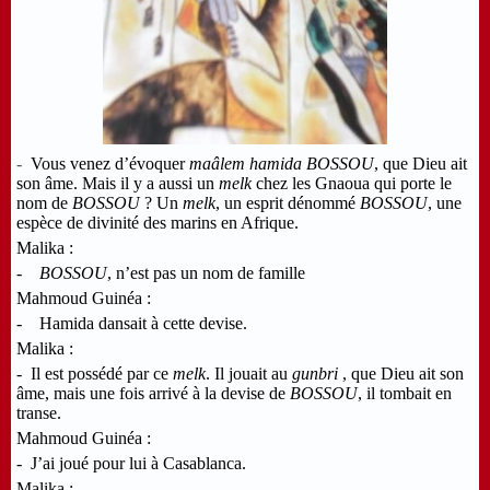
-
Vous venez d’évoquer
maâlem hamida BOSSOU
, que Dieu ait
son âme. Mais il y a aussi un
melk
chez les Gnaoua qui porte le
nom de
BOSSOU
? Un
melk
, un esprit dénommé
BOSSOU
, une
espèce de divinité des marins en Afrique.
Malika :
-
BOSSOU
, n’est pas un nom de famille
Mahmoud Guinéa :
- Hamida dansait à cette devise.
Malika :
- Il est possédé par ce
melk
. Il jouait au
gunbri
, que Dieu ait son
âme, mais une fois arrivé à la devise de
BOSSOU
, il tombait en
transe.
Mahmoud Guinéa :
- J’ai joué pour lui à Casablanca.
Malika :