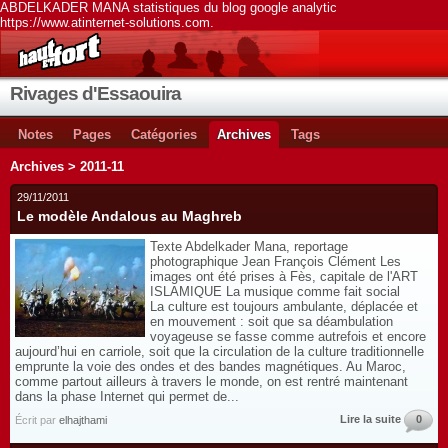
ABDELKADER MANA statistiques du blog google analytic
https://www.atinternet-solutions.com.
Rivages d'Essaouira
Notes
Pages
Catégories
Archives
Tags
Archives > 2011-11
29/11/2011
Le modèle Andalous au Maghreb
Texte Abdelkader Mana, reportage
photographique Jean François Clément Les
images ont été prises à Fès, capitale de l'ART
ISLAMIQUE La musique comme fait social
La culture est toujours ambulante, déplacée et
en mouvement : soit que sa déambulation
voyageuse se fasse comme autrefois et encore
aujourd’hui en carriole, soit que la circulation de la culture traditionnelle
emprunte la voie des ondes et des bandes magnétiques. Au Maroc,
comme partout ailleurs à travers le monde, on est rentré maintenant
dans la phase Internet qui permet de...
Lire la suite
0
Écrit par
elhajthami