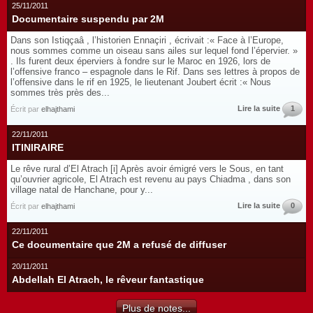
25/11/2011
Documentaire suspendu par 2M
Dans son Istiqçaâ , l’historien Ennaçiri , écrivait :« Face à l’Europe,
nous sommes comme un oiseau sans ailes sur lequel fond l’épervier. »
. Ils furent deux éperviers à fondre sur le Maroc en 1926, lors de
l’offensive franco – espagnole dans le Rif. Dans ses lettres à propos de
l’offensive dans le rif en 1925, le lieutenant Joubert écrit :« Nous
sommes très près des...
Lire la suite
1
Écrit par
elhajthami
22/11/2011
ITINIRAIRE
Le rêve rural d’El Atrach [i] Après avoir émigré vers le Sous, en tant
qu’ouvrier agricole, El Atrach est revenu au pays Chiadma , dans son
village natal de Hanchane, pour y...
Lire la suite
0
Écrit par
elhajthami
22/11/2011
Ce documentaire que 2M a refusé de diffuser
20/11/2011
Abdellah El Atrach, le rêveur fantastique
Plus de notes...