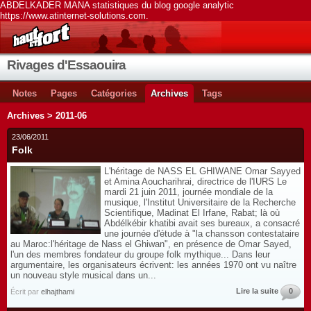
ABDELKADER MANA statistiques du blog google analytic
https://www.atinternet-solutions.com.
Rivages d'Essaouira
Notes
Pages
Catégories
Archives
Tags
Archives > 2011-06
23/06/2011
Folk
L'héritage de NASS EL GHIWANE Omar Sayyed
et Amina Aoucharihrai, directrice de l'IURS Le
mardi 21 juin 2011, journée mondiale de la
musique, l'Institut Universitaire de la Recherche
Scientifique, Madinat El Irfane, Rabat; là où
Abdélkébir khatibi avait ses bureaux, a consacré
une journée d'étude à "la chansson contestataire
au Maroc:l'héritage de Nass el Ghiwan", en présence de Omar Sayed,
l'un des membres fondateur du groupe folk mythique... Dans leur
argumentaire, les organisateurs écrivent: les années 1970 ont vu naître
un nouveau style musical dans un...
Lire la suite
0
Écrit par
elhajthami