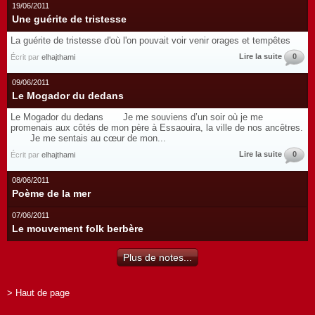
19/06/2011
Une guérite de tristesse
La guérite de tristesse d'où l'on pouvait voir venir orages et tempêtes
Lire la suite
0
Écrit par
elhajthami
09/06/2011
Le Mogador du dedans
Le Mogador du dedans Je me souviens d’un soir où je me
promenais aux côtés de mon père à Essaouira, la ville de nos ancêtres.
Je me sentais au cœur de mon...
Lire la suite
0
Écrit par
elhajthami
08/06/2011
Poème de la mer
07/06/2011
Le mouvement folk berbère
Plus de notes...
> Haut de page