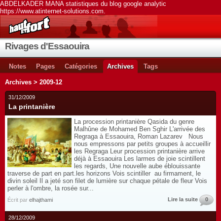
ABDELKADER MANA statistiques du blog google analytic
https://www.atinternet-solutions.com.
Rivages d'Essaouira
Notes
Pages
Catégories
Archives
Tags
Archives > 2009-12
31/12/2009
La printanière
La procession printanière Qasida du genre
Malhûne de Mohamed Ben Sghir L'arrivée des
Regraga à Essaouira, Roman Lazarev Nous
nous empressons par petits groupes à accueillir
les Regraga Leur procession printanière arrive
déjà à Essaouira Les larmes de joie scintillent
les regards, Une nouvelle aube éblouissante
traverse de part en part.les horizons Vois scintiller au firmament, le
divin soleil Il a jeté son filet de lumière sur chaque pétale de fleur Vois
perler à l'ombre, la rosée sur...
Lire la suite
0
Écrit par
elhajthami
28/12/2009