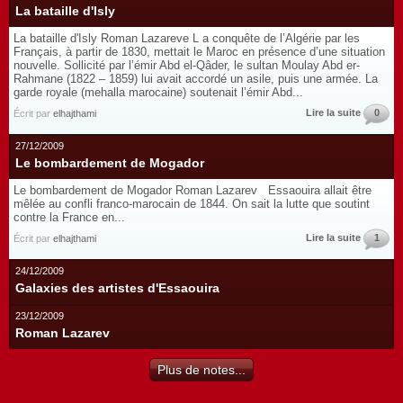
La bataille d'Isly
La bataille d'Isly Roman Lazareve L a conquête de l’Algérie par les
Français, à partir de 1830, mettait le Maroc en présence d’une situation
nouvelle. Sollicité par l’émir Abd el-Qâder, le sultan Moulay Abd er-
Rahmane (1822 – 1859) lui avait accordé un asile, puis une armée. La
garde royale (mehalla marocaine) soutenait l’émir Abd...
Lire la suite
0
Écrit par
elhajthami
27/12/2009
Le bombardement de Mogador
Le bombardement de Mogador Roman Lazarev Essaouira allait être
mêlée au confli franco-marocain de 1844. On sait la lutte que soutint
contre la France en...
Lire la suite
1
Écrit par
elhajthami
24/12/2009
Galaxies des artistes d'Essaouira
23/12/2009
Roman Lazarev
Plus de notes...