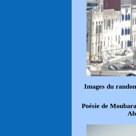
Images du randon
Poésie de Moubar
Ab