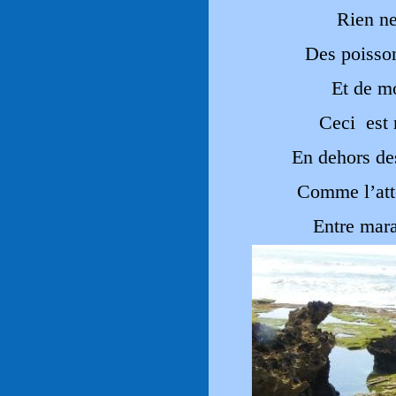
Rien ne
Des poisso
Et de m
Ceci est 
En dehors de
Comme l’atte
Entre mara