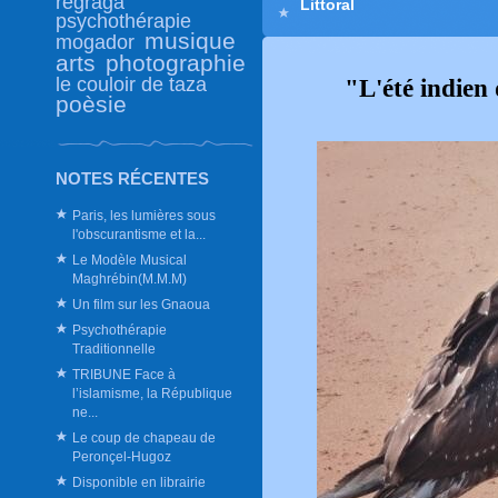
regraga
Littoral
psychothérapie
musique
mogador
arts
photographie
le couloir de taza
"L'
été indien
poèsie
NOTES RÉCENTES
Paris, les lumières sous
l'obscurantisme et la...
Le Modèle Musical
Maghrébin(M.M.M)
Un film sur les Gnaoua
Psychothérapie
Traditionnelle
TRIBUNE Face à
l’islamisme, la République
ne...
Le coup de chapeau de
Peronçel-Hugoz
Disponible en librairie