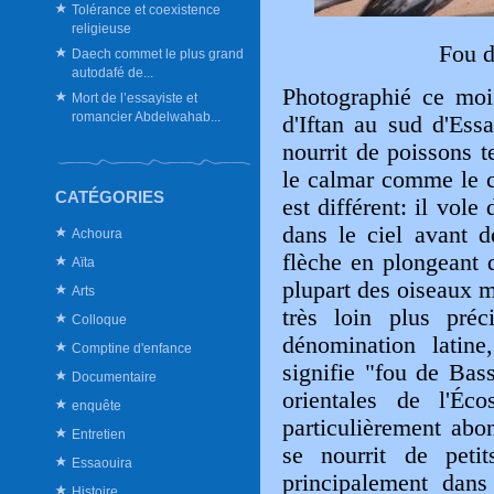
Tolérance et coexistence
religieuse
Fou d
Daech commet le plus grand
autodafé de...
Photographié ce moi
Mort de l’essayiste et
romancier Abdelwahab...
d'Iftan au sud d'Ess
nourrit de poissons 
le calmar
comme le c
CATÉGORIES
est différent: il vole
dans le ciel avant 
Achoura
flèche en plongeant 
Aïta
plupart des oiseaux mi
Arts
très loin plus pré
Colloque
dénomination latine
Comptine d'enfance
signifie "fou de Bass
Documentaire
orientales de l'Éc
enquête
particulièrement abo
Entretien
se nourrit de petit
Essaouira
principalement dans
Histoire