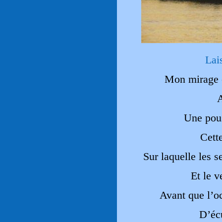
Lai
Mon mirage o
A
Une pous
Cett
Sur laquelle les s
Et le v
Avant que l’o
D’éc