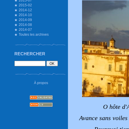
2015-07
2015-02
2014-12
2014-10
2014-09
2014-08
2014-07
Toutes les archives
RECHERCHER
À propos
O hôte d'A
Avance sans voiles