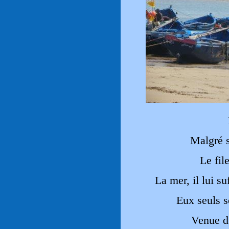
Malgré 
Le fil
La mer, il lui su
Eux seuls s
Venue d’