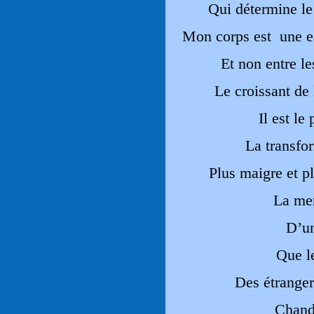
Qui détermine le
Mon corps est une eau
Et non entre le
Le croissant de
Il est le
La transfo
Plus maigre et pl
La mer
D’un
Que l
Des étranger
Chande