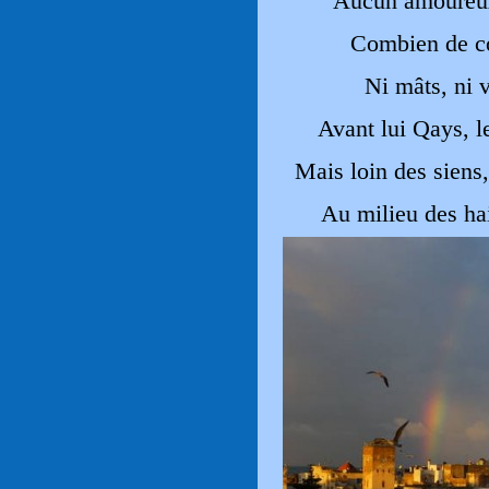
Aucun amoureux 
Combien de cor
Ni mâts, ni v
Avant lui Qays, le
Mais loin des siens,
Au milieu des hai