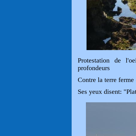
Protestation de l'
profondeurs
Contre la terre ferme 
Ses yeux disent: "Plat