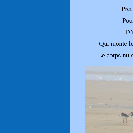
Prêt
Pou
D’
Qui monte le
Le corps nu s