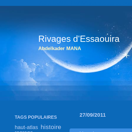
ABDELKADER MANA statistiques du blog go
Rivages d'Essaouira
Abdelkader MANA
27/09/2011
TAGS POPULAIRES
histoire
haut-atlas