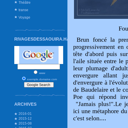
Théâtre
transe
Voyage
Fou
Brun foncé la prem
RIVAGESDESSAOUIRA.HAUTETFORT.COM
progressivement en o
tête d'abord puis sur
l'aile située entre le
leur plumage d'adul
www
envergure allant j
exemple.domaine.com
d'envergure à l'évolut
de Baudelaire et le c
Poe qui répond inva
"Jamais plus!".Le j
ARCHIVES
ici une métaphore du
2016-01
c'est selon....
2015-12
2015-08