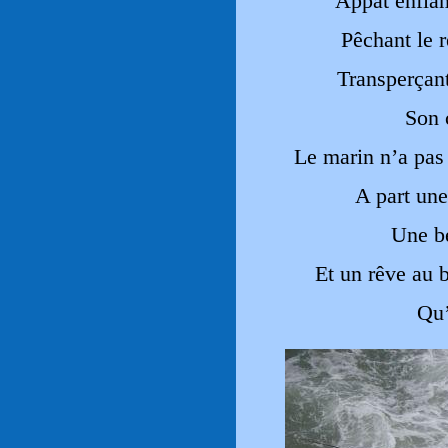
Appât enfla
Pêchant le r
Transperçant
Son 
Le marin n’a pas
A part une
Une be
Et un rêve au b
Qu’