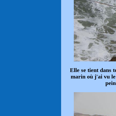
Elle se tient dans 
marin où j'ai vu le
pein