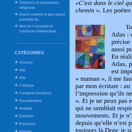
«C'est dans le ciel qu
Tolérance et coexistence
religieuse
chemin
». Les poètes
Daech commet le plus grand
autodafé de...
To
Mort de l’essayiste et
romancier Abdelwahab...
Atlas : 
précise 
aussi pu
CATÉGORIES
En réali
Achoura
Atlas, 
est imp
Aïta
« maman », il me faudr
Arts
par mon écriture : au 
Colloque
l’impression qu’ils n
Comptine d'enfance
». Et je ne peux pas 
Documentaire
qui ne semblait resp
enquête
mouvements. Et je n’
Entretien
depuis qu’elle n’est p
Essaouira
toujours là.Donc je su
Histoire