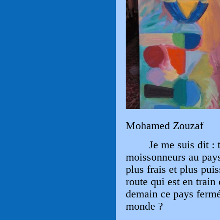
Mohamed Zouzaf
Je me suis dit : 
moissonneurs au pays
plus frais et plus puis
route qui est en train
demain ce pays fermé
monde ?