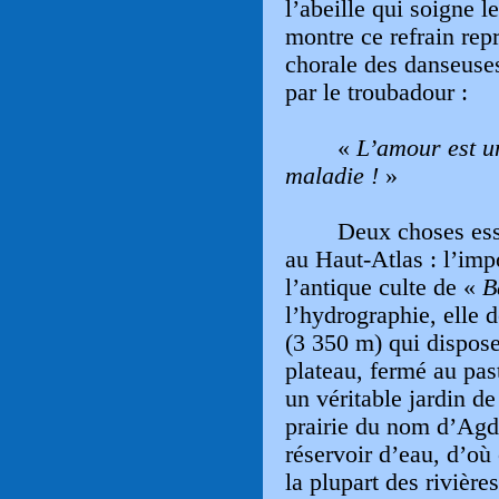
l’abeille qui soigne 
montre ce refrain rep
chorale des danseuse
par le troubadour :
«
L’amour est u
maladie !
»
Deux choses ess
au Haut-Atlas : l’imp
l’antique culte de «
B
l’hydrographie, elle
(3 350 m) qui dispo
plateau, fermé au pa
un véritable jardin d
prairie du nom d’Agda
réservoir d’eau, d’où 
la plupart des rivière