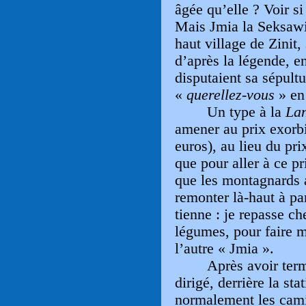
âgée qu’elle ? Voir s
Mais Jmia la Seksawi
haut village de Zinit
d’après la légende, en
disputaient sa sépultu
«
querellez-vous
» en
Un type à la
La
amener au prix exorb
euros), au lieu du pr
que pour aller à ce pr
que les montagnards 
remonter là-haut à pa
tienne : je repasse c
légumes, pour faire m
l’autre « Jmia ».
Après avoir ter
dirigé, derrière la st
normalement les camio