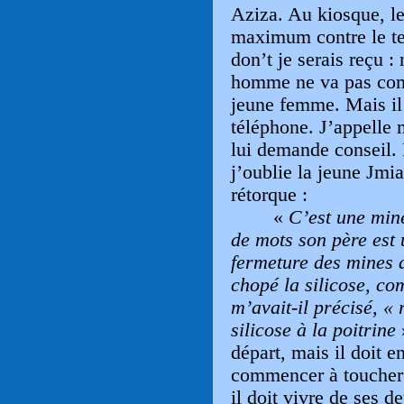
Aziza. Au kiosque, le
maximum contre le te
don’t je serais reçu 
homme ne va pas com
jeune femme. Mais il
téléphone. J’appelle 
lui demande conseil. 
j’oublie la jeune Jmia
rétorque :
«
C’est une mine
de mots son père est 
fermeture des mines d
chopé la silicose, co
m’avait-il précisé, «
silicose à la poitrine
»
départ, mais il doit e
commencer à toucher s
il doit vivre de ses 