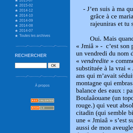
2015-07
2015-02
- J’en suis à ma qu
2014-12
grâce à ce maria
2014-10
2014-09
rajeuniras et tu 
2014-08
2014-07
Toutes les archives
Oui. Mais quand
« Jmiâ » - c’est son 
un vendredi du nom de
RECHERCHER
«
vendredite
» comm
substituée à la vrai «
ans qui m’avait sédui
montagne qui embrasse
À propos
balance des eaux : pa
Boulaâouane (un topo
rouge.) qui veut abs
citadin (qui semble b
une « Jmiaâ » s’est su
aussi de mon aveugle