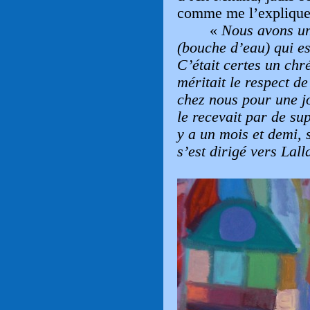
comme me l’explique
«
Nous avons un
(bouche d
’
eau) qui e
C
’
était certes un chr
méritait le respect d
chez nous pour une j
le recevait par de su
y a un mois et demi, s
s
’
est dirigé vers Lall