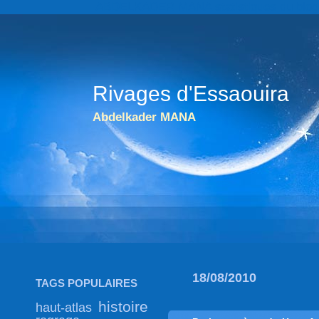
ABDELKADER MANA statistiques du blog go
Rivages d'Essaouira
Abdelkader MANA
18/08/2010
TAGS POPULAIRES
histoire
haut-atlas