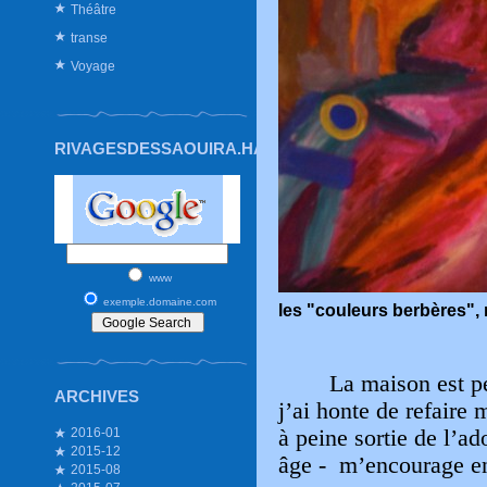
Théâtre
transe
Voyage
RIVAGESDESSAOUIRA.HAUTETFORT.COM
www
exemple.domaine.com
les "couleurs berbères"
La maison est p
ARCHIVES
j’ai honte de refaire 
à peine sortie de l’a
2016-01
2015-12
âge - m’encourage en
2015-08