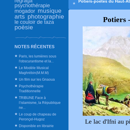
regraga
Potiers-poètes du Haut-At
psychothérapie
musique
mogador
arts
photographie
Potiers 
le couloir de taza
poèsie
NOTES RÉCENTES
Paris, les lumières sous
l'obscurantisme et la...
Le Modèle Musical
Maghrébin(M.M.M)
Un film sur les Gnaoua
Psychothérapie
Traditionnelle
TRIBUNE Face à
l’islamisme, la République
ne...
Le coup de chapeau de
Peronçel-Hugoz
Le lac d'Ifni au
Disponible en librairie