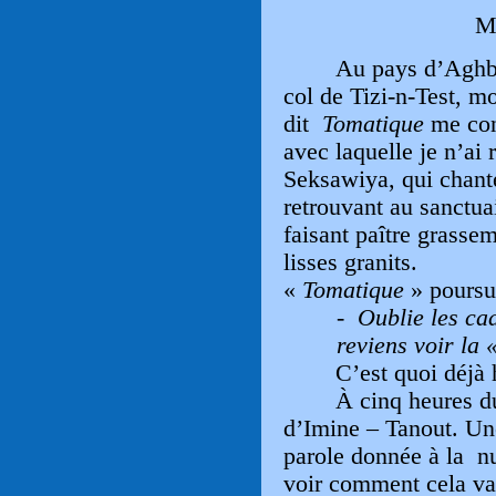
M
Au pays d’Aghba
col de Tizi-n-Test, m
dit
Tomatique
me cons
avec laquelle je n’ai
Seksawiya, qui chante
retrouvant au sanctua
faisant paître grasse
lisses granits.
«
Tomatique
» poursui
-
Oublie les cad
reviens voir la 
C’est quoi déjà 
À cinq heures du
d’Imine – Tanout. Une 
parole donnée à la nu
voir comment cela va 