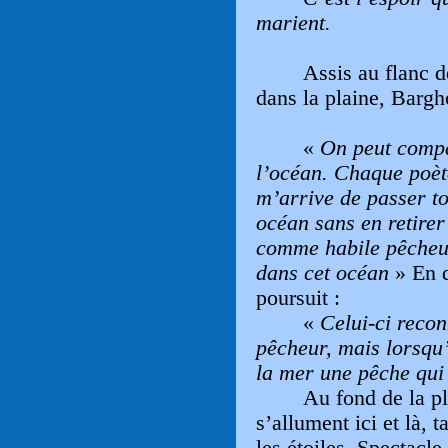
marient.
Assis au flanc d
dans la plaine, Bargh
«
On peut compa
l’océan. Chaque poèt
m’arrive de passer to
océan sans en retirer
comme habile pêcheur
dans cet océan
» En d
poursuit :
«
Celui-ci recon
pêcheur, mais lorsqu’
la mer une pêche qui
Au fond de la p
s’allument ici et là, 
les étoiles. Spectacle