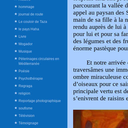
parcourant la vallée d
hommage
appel au paysan des 
journal de route
main de sa fille à la 
Le couloir de Taza
rendu auprès de lui à
le pays Haha
pour lui et pour sa f
Livre
des légumes et des fru
Mogador
énorme pastèque pour r
Musique
Pèlerinages circulaires en
Et notre arrivé
Méditerranée
traversâmes une immen
Poésie
ombre miraculeuse co
Psychothérapie
d’oiseaux pour ce sa
Regraga
principale vertu est d
religion
s’enivrent de raisins 
Reportage photographique
soufisme
Télévision
Témoignage