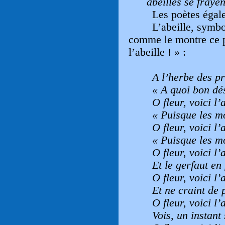
abeilles se fraye
Les poètes égal
L’abeille, symbo
comme le montre ce p
l’abeille ! » :
A l’herbe des pr
« A quoi bon dés
O fleur, voici l’a
« Puisque les mo
O fleur, voici l’a
« Puisque les mo
O fleur, voici l’a
Et le gerfaut en 
O fleur, voici l’a
Et ne craint de 
O fleur, voici l’a
Vois, un instant s