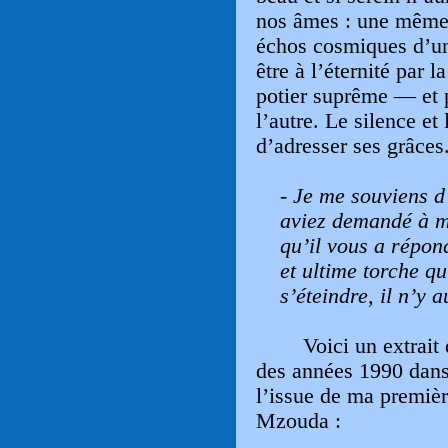
nos âmes : une même 
échos cosmiques d’un
être à l’éternité par 
potier suprême — et pe
l’autre. Le silence et
d’adresser ses grâces
- Je me souviens d
aviez demandé à m
qu
’
il vous a répon
et ultime torche qui
s
’
éteindre, il n
’
y a
Voici un extrait 
des années 1990 dans
l’issue de ma premièr
Mzouda :