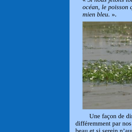
océan, le poisson 
mien bleu
. ».
Une façon de di
différemment par nos 
beau et si serein n’a