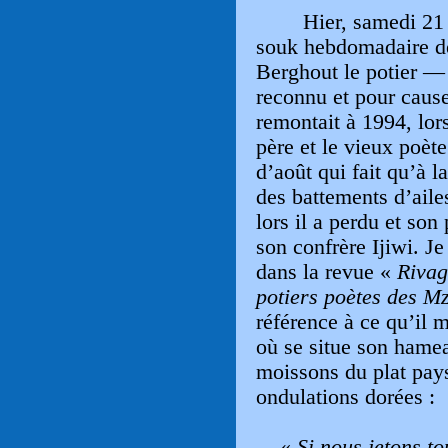
Hier, samedi 21 
souk hebdomadaire d
Berghout le potier — 
reconnu et pour cause
remontait à 1994, lor
père et le vieux poète
d’août qui fait qu’à l
des battements d’ailes
lors il a perdu et so
son confrère Ijiwi. Je 
dans la revue «
Rivag
potiers poètes des M
référence à ce qu’il 
où se situe son hamea
moissons du plat pays
ondulations dorées :
«
Si nous jetons t