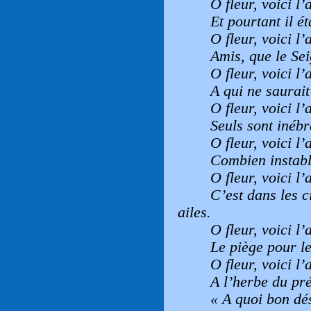
O fleur, voici l’a
Et pourtant il ét
O fleur, voici l’a
Amis, que le Sei
O fleur, voici l’a
A qui ne saurait 
O fleur, voici l’a
Seuls sont inébr
O fleur, voici l’a
Combien instabl
O fleur, voici l’a
C’est dans les c
ailes.
O fleur, voici l’a
Le piège pour le
O fleur, voici l’a
A l’herbe du pré
« A quoi bon dés