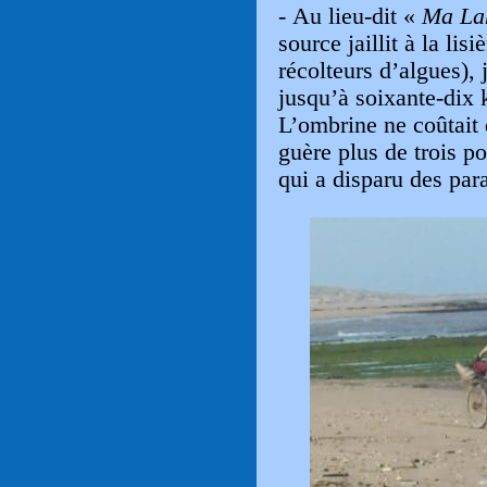
- Au lieu-dit «
Ma La
source jaillit à la lis
récolteurs d’algues), 
jusqu’à soixante-dix 
L’ombrine ne coûtait 
guère plus de trois p
qui a disparu des para