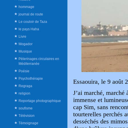
hommage
journal de route
Le couloir de Taza
le pays Haha
Livre
Mogador
Musique
Pèlerinages circulaires en
Méditerranée
Poésie
Psychothérapie
Essaouira, le 9 août 
Regraga
J’ai marché, marché à
religion
immense et lumineuse
Reportage photographique
cap Sim, sans rencon
soufisme
tourterelles perchés 
Télévision
desséchés des mimosa
Témoignage