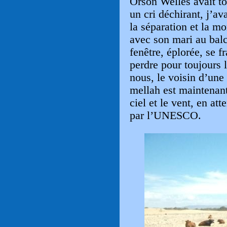
Orson Welles avait t
un cri déchirant, j’av
la séparation et la m
avec son mari au balc
fenêtre, éplorée, se fr
perdre pour toujours 
nous, le voisin d’une
mellah est maintenan
ciel et le vent, en a
par l’UNESCO.