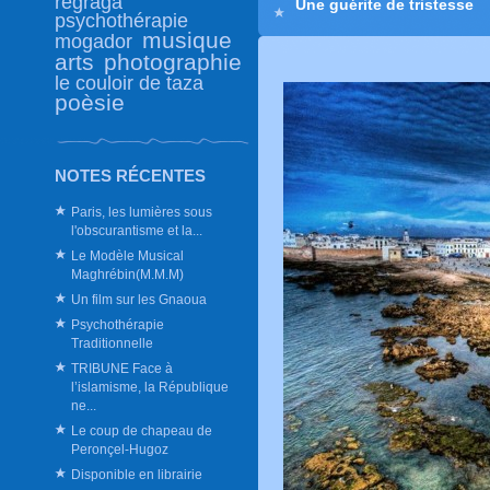
regraga
Une guérite de tristesse
psychothérapie
musique
mogador
arts
photographie
le couloir de taza
poèsie
NOTES RÉCENTES
Paris, les lumières sous
l'obscurantisme et la...
Le Modèle Musical
Maghrébin(M.M.M)
Un film sur les Gnaoua
Psychothérapie
Traditionnelle
TRIBUNE Face à
l’islamisme, la République
ne...
Le coup de chapeau de
Peronçel-Hugoz
Disponible en librairie