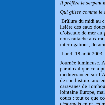
Il préfère le serpent 
Qui glisse comme le 
Brûlure du midi au ca
lisière des eaux douc
d’oiseaux de mer au gr
nous rattache aux mor
interrogations, déra
Lundi 18 août 2003
Journée lumineuse. A
paradoxal que cela pu
méditerranéen sur l’
de son histoire ancien
caravanes de Tombouct
lointaine Europe, mai
cours : tout ce que c
désormais entre les m