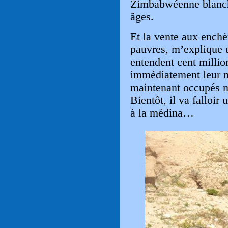
Zimbabwéenne blanche
âges.
Et la vente aux enchèr
pauvres, m’explique un
entendent cent millio
immédiatement leur m
maintenant occupés m
Bientôt, il va falloi
à la médina…