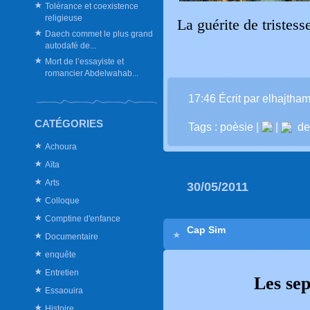
Tolérance et coexistence
religieuse
La guérite de tristess
Daech commet le plus grand
autodafé de...
Mort de l’essayiste et
romancier Abdelwahab...
17:46 Écrit par elhajtham
CATÉGORIES
Tags :
poèsie
|
|
del
Achoura
Aïta
Arts
30/05/2011
Colloque
Comptine d'enfance
Cap Sim
Documentaire
enquête
Entretien
Les sep
Essaouira
Histoire