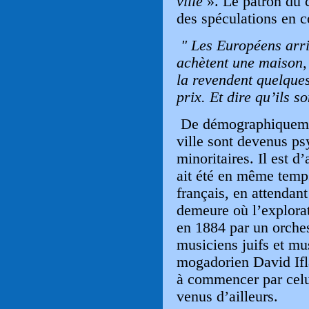
ville
». Le patron du c
des spéculations en c
"
Les Européens arriv
achètent une maison, 
la revendent quelques
prix. Et dire qu’ils so
De démographiquement
ville sont devenus p
minoritaires. Il est d
ait été en même temps
français, en attendant 
demeure où l’explora
en 1884 par un orche
musiciens juifs et mu
mogadorien David If
à commencer par cel
venus d’ailleurs.