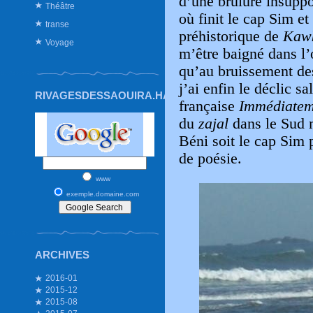
d’une brûlure insuppor
Théâtre
où finit le cap Sim e
transe
préhistorique de
Kaw
Voyage
m’être baigné dans l’
qu’au bruissement des
j’ai enfin le déclic sa
RIVAGESDESSAOUIRA.HAUTETFORT.COM
française
Immédiatem
du
zajal
dans le Sud 
Béni soit le cap Sim 
de poésie.
www
exemple.domaine.com
ARCHIVES
2016-01
2015-12
2015-08