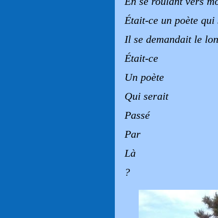
En se roulant vers m
Était-ce un poète qui 
Il se demandait le lon
Était-ce
Un poète
Qui serait
Passé
Par
Là
?