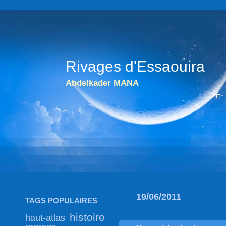
ABDELKADER MANA statistiques du blog go
Rivages d'Essaouira
Abdelkader MANA
19/06/2011
TAGS POPULAIRES
histoire
haut-atlas