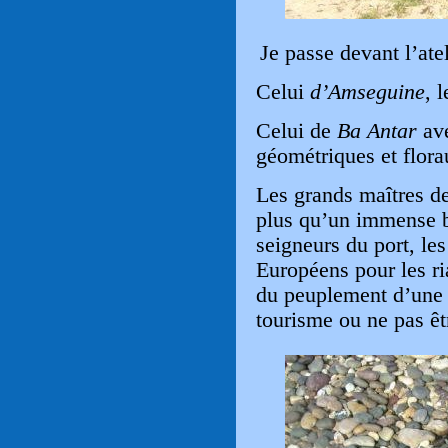
Je passe devant l’ate
Celui
d’Amseguine
, 
Celui de
Ba
Antar
ave
géométriques et flora
Les grands maîtres de 
plus qu’un immense b
seigneurs du port, les
Européens pour les ri
du peuplement d’une v
tourisme ou ne pas êt