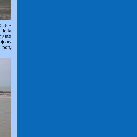
: le «
n de la
 ainsi
ujours
 port,