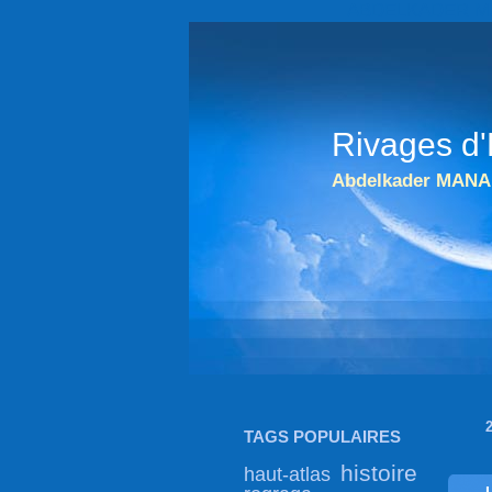
ABDELKADER MANA 
Rivages d'
Abdelkader MANA
TAGS POPULAIRES
histoire
haut-atlas