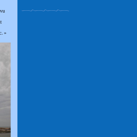
 vu
t
c. »