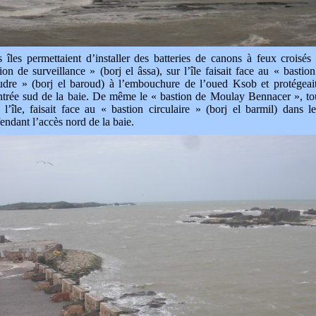
 îles permettaient d’installer des batteries de canons à feux croisés 
ion de surveillance » (borj el âssa), sur l’île faisait face au « bastio
udre » (borj el baroud) à l’embouchure de l’oued Ksob et protégeait
ntrée sud de la baie. De même le « bastion de Moulay Bennacer », to
 l’île, faisait face au « bastion circulaire » (borj el barmil) dans le
endant l’accès nord de la baie.