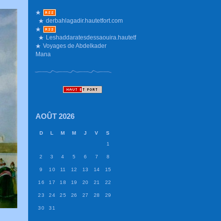
derbahlagadir.hautetfort.com
Leshaddaratesdessaouira.hautetfort.com
Voyages de Abdelkader
Mana
AOÛT 2026
D
L
M
M
J
V
S
1
2
3
4
5
6
7
8
9
10
11
12
13
14
15
16
17
18
19
20
21
22
23
24
25
26
27
28
29
30
31