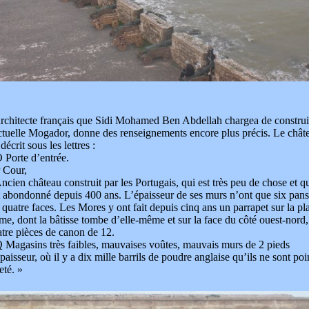
rchitecte français que Sidi Mohamed Ben Abdellah chargea de construi
ctuelle Mogador, donne des renseignements encore plus précis. Le chât
 décrit sous les lettres :
 Porte d’entrée.
 Cour,
ncien château construit par les Portugais, qui est très peu de chose et qu
 abondonné depuis 400 ans. L’épaisseur de ses murs n’ont que six pan
 quatre faces. Les Mores y ont fait depuis cinq ans un parrapet sur la pla
me, dont la bâtisse tombe d’elle-même et sur la face du côté ouest-nord, 
tre pièces de canon de 12.
 Magasins très faibles, mauvaises voûtes, mauvais murs de 2 pieds
paisseur, où il y a dix mille barrils de poudre anglaise qu’ils ne sont poi
eté. »