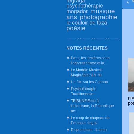
regraga
psychothérapie
musique
mogador
arts
photographie
le couloir de taza
poèsie
NOTES RÉCENTES
Paris, les lumières sous
l'obscurantisme et la...
Le Modèle Musical
Maghrébin(M.M.M)
Un film sur les Gnaoua
Psychothérapie
Traditionnelle
pou
TRIBUNE Face à
por
l’islamisme, la République
ne...
Le coup de chapeau de
Peronçel-Hugoz
Disponible en librairie