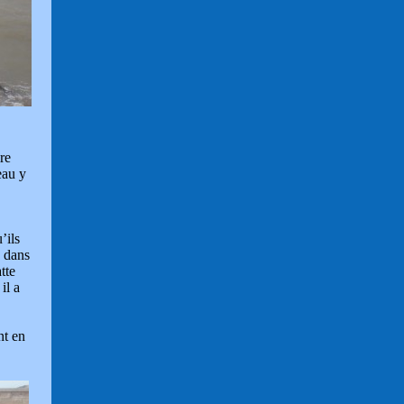
re
eau y
’ils
s dans
tte
il a
nt en