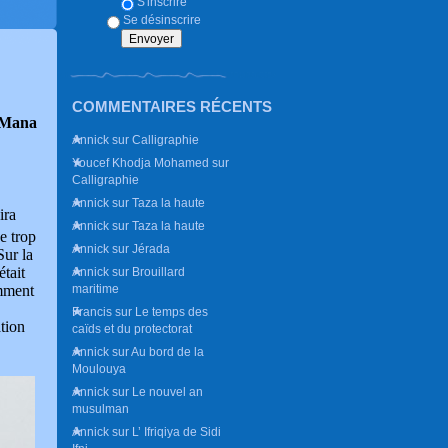
S'inscrire
Se désinscrire
COMMENTAIRES RÉCENTS
 Mana
Annick
sur
Calligraphie
Youcef Khodja Mohamed
sur
Calligraphie
Annick
sur
Taza la haute
ira
Annick
sur
Taza la haute
ne trop
Annick
sur
Jérada
Sur la
était
Annick
sur
Brouillard
maritime
amment
Francis
sur
Le temps des
tion
caïds et du protectorat
Annick
sur
Au bord de la
Moulouya
Annick
sur
Le nouvel an
musulman
Annick
sur
L’ Ifriqiya de Sidi