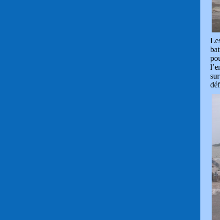
Les
bat
po
l’e
sur
déf