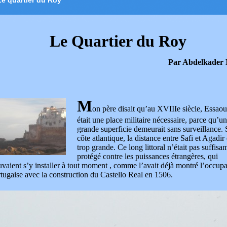
Le quartier du Roy
Le Quartier du Roy
Par Abdelkader
M
on père disait qu’au XVIIIe siècle, Essaou
était une place militaire nécessaire, parce qu’u
grande superficie demeurait sans surveillance. 
côte atlantique, la distance entre Safi et Agadir 
trop grande. Ce long littoral n’était pas suffis
protégé contre les puissances étrangères, qui
vaient s’y installer à tout moment , comme l’avait déjà montré l’occupa
tugaise avec la construction du Castello Real en 1506.