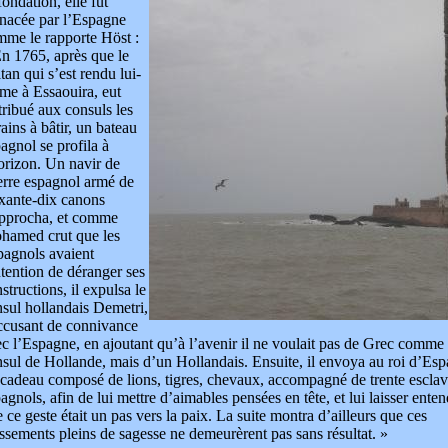
fondation, elle fut
nacée par l’Espagne
me le rapporte Höst :
n 1765, après que le
tan qui s’est rendu lui-
me à Essaouira, eut
tribué aux consuls les
rains à bâtir, un bateau
agnol se profila à
orizon. Un navir de
erre espagnol armé de
xante-dix canons
approcha, et comme
hamed crut que les
pagnols avaient
ntention de déranger ses
structions, il expulsa le
sul hollandais Demetri,
ccusant de connivance
c l’Espagne, en ajoutant qu’à l’avenir il ne voulait pas de Grec comme
sul de Hollande, mais d’un Hollandais. Ensuite, il envoya au roi d’Es
cadeau composé de lions, tigres, chevaux, accompagné de trente esclav
agnols, afin de lui mettre d’aimables pensées en tête, et lui laisser enten
 ce geste était un pas vers la paix. La suite montra d’ailleurs que ces
ssements pleins de sagesse ne demeurèrent pas sans résultat. »