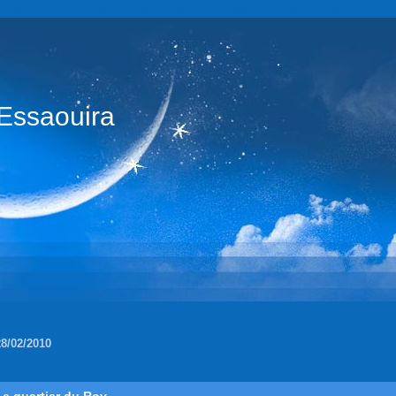
statistiques du blog google analytic https://www.atintern
Essaouira
28/02/2010