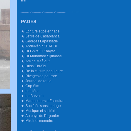
Ifni
PAGES
Ecriture et pèlerinage
Lettre de Casablanca
Georges Lapassade
Abdelkébir KHATIBI
Dr Ghita El Khayat
Dr Mohamed Sijilmassi
Amine Maâlouf
Driss Chraïbi
De la culture populaure
Rivages de pourpre
Journal de route
Cap Sim
Lumière
Le Barzakh
Marqueteurs d’Essouira
Sociétés sans horloge
Musique et société
Au pays de l'arganier
Miroir et mémoire