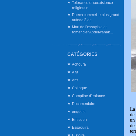
Tolérance et coexistence
religieuse
Daech commet le plus grand
autodafé de...
Mort de l’essayiste et
romancier Abdelwahab...
CATÉGORIES
Achoura
Aïta
Arts
Colloque
Comptine d'enfance
Documentaire
La
enquête
de 
Entretien
un 
des
Essaouira
ter
Histoire