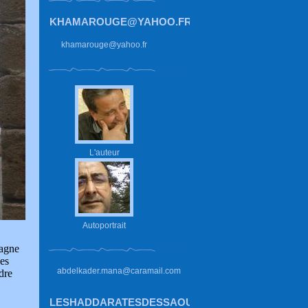
KHAMAROUGE@YAHOO.FR
khamarouge@yahoo.fr
L'auteur
Autoportrait
pagne
es
abdelkader.mana@caramail.com
dre
LESHADDARATESDESSAOUIRA.HAUTETFORT.CO