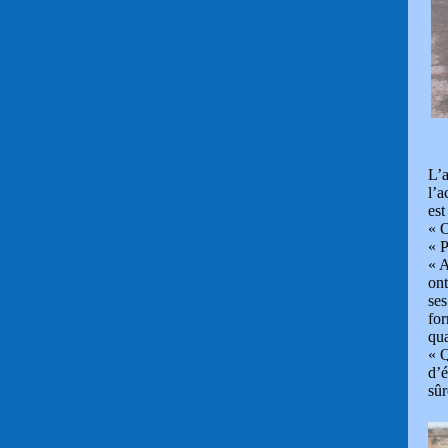
L’a
l’a
est
« O
« P
« A
ont
ses
for
qua
« Q
d’é
sûr