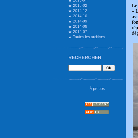
2015-07
Le 
2015-02
« 
2014-12
ave
2014-10
2014-09
fon
2014-08
rép
2014-07
dég
Toutes les archives
RECHERCHER
À propos