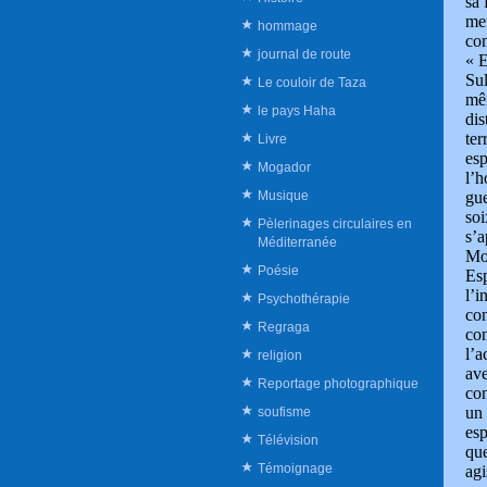
sa 
me
hommage
com
journal de route
« E
Sul
Le couloir de Taza
mê
le pays Haha
dis
ter
Livre
esp
Mogador
l’h
Musique
gu
soi
Pèlerinages circulaires en
s’
Méditerranée
Mo
Poésie
Es
l’i
Psychothérapie
con
Regraga
con
l’a
religion
ave
Reportage photographique
con
un 
soufisme
esp
Télévision
que
Témoignage
agi