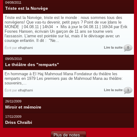
04/08/2011
Triste est la Norvège
Triste est la Norvège, triste est le monde : nous sommes tous des
norvègiens! Que vas-tu devenir, petit pays ? Point de vue |dans le
MONDE | 04.08.11 | 14h34 • Mis à jour le 04.08.11 | 16h34 par Erik
Fosnes Hansen, écrivain Un garçon de 11 ans se tourne vers
l'assassin. L'arme est pointée sur lui, mais il le dévisage avec un
courage enfantin. Il dit : "Ne...
Lire la suite
0
Écrit par
elhajthami
09/05/2010
Le théâtre des "remparts"
En hommage à El Haj Mahmoud Mana Fondateur du théâtre les
remparts en 1979 Les premiers pas de Mahmoud Mana au théâtre:
souvenirs,...
Lire la suite
1
Écrit par
elhajthami
26/11/2009
Miroir et mémoire
17/11/2009
Driss Chraïbi
Plus de notes...