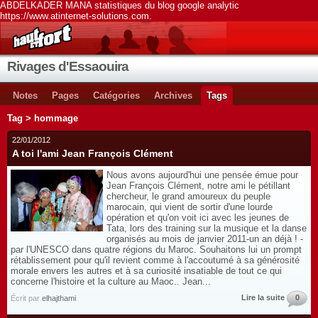
ABDELKADER MANA statistiques du blog google analytic
https://www.atinternet-solutions.com.
Rivages d'Essaouira
Notes
Pages
Catégories
Archives
Tags
Tag > hommage
22/01/2012
A toi l'ami Jean François Clément
Nous avons aujourd'hui une pensée émue pour
Jean François Clément, notre ami le pétillant
chercheur, le grand amoureux du peuple
marocain, qui vient de sortir d'une lourde
opération et qu'on voit ici avec les jeunes de
Tata, lors des training sur la musique et la danse
organisés au mois de janvier 2011-un an déjà ! -
par l'UNESCO dans quatre régions du Maroc. Souhaitons lui un prompt
rétablissement pour qu'il revient comme à l'accoutumé à sa générosité
morale envers les autres et à sa curiosité insatiable de tout ce qui
concerne l'histoire et la culture au Maoc.. Jean...
Lire la suite
0
Écrit par
elhajthami