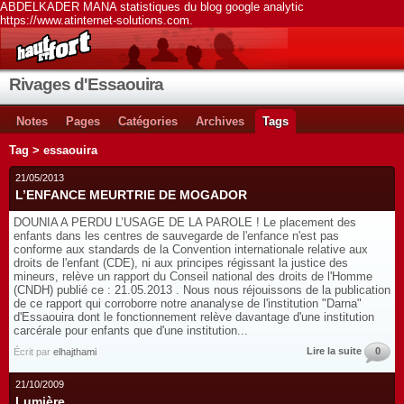
ABDELKADER MANA statistiques du blog google analytic
https://www.atinternet-solutions.com.
Rivages d'Essaouira
Notes
Pages
Catégories
Archives
Tags
Tag > essaouira
21/05/2013
L’ENFANCE MEURTRIE DE MOGADOR
DOUNIA A PERDU L’USAGE DE LA PAROLE ! Le placement des
enfants dans les centres de sauvegarde de l'enfance n'est pas
conforme aux standards de la Convention internationale relative aux
droits de l'enfant (CDE), ni aux principes régissant la justice des
mineurs, relève un rapport du Conseil national des droits de l'Homme
(CNDH) publié ce : 21.05.2013 . Nous nous réjouissons de la publication
de ce rapport qui corroborre notre ananalyse de l'institution "Darna"
d'Essaouira dont le fonctionnement relève davantage d'une institution
carcérale pour enfants que d'une institution...
Lire la suite
0
Écrit par
elhajthami
21/10/2009
Lumière