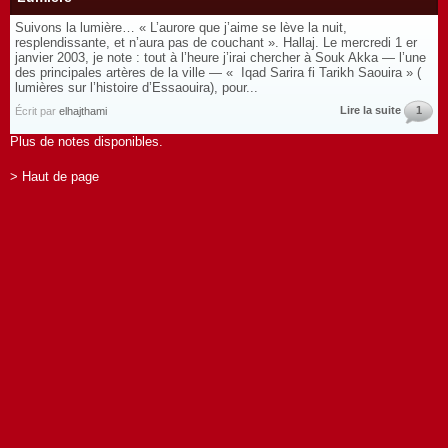
Suivons la lumière… « L’aurore que j’aime se lève la nuit,
resplendissante, et n’aura pas de couchant ». Hallaj. Le mercredi 1 er
janvier 2003, je note : tout à l’heure j’irai chercher à Souk Akka — l’une
des principales artères de la ville — « Iqad Sarira fi Tarikh Saouira » (
lumières sur l’histoire d’Essaouira), pour...
Lire la suite
1
Écrit par
elhajthami
Plus de notes disponibles.
> Haut de page