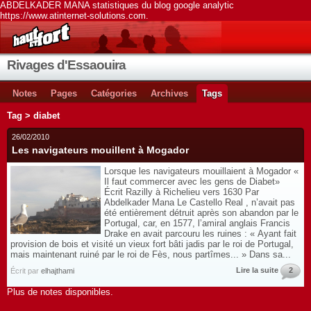
ABDELKADER MANA statistiques du blog google analytic
https://www.atinternet-solutions.com.
Rivages d'Essaouira
Notes
Pages
Catégories
Archives
Tags
Tag > diabet
26/02/2010
Les navigateurs mouillent à Mogador
Lorsque les navigateurs mouillaient à Mogador «
Il faut commercer avec les gens de Diabet»
Écrit Razilly à Richelieu vers 1630 Par
Abdelkader Mana Le Castello Real , n’avait pas
été entièrement détruit après son abandon par le
Portugal, car, en 1577, l’amiral anglais Francis
Drake en avait parcouru les ruines : « Ayant fait
provision de bois et visité un vieux fort bâti jadis par le roi de Portugal,
mais maintenant ruiné par le roi de Fès, nous partîmes... » Dans sa...
Lire la suite
2
Écrit par
elhajthami
Plus de notes disponibles.