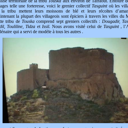
ssise territoriale de la tribu
Touska
aux environ de Tafraout. Entouré de
lages telle une forteresse, voici le grenier collectif
Tasguint
où les vill
 la tribu mettent leurs moissons de blé et leurs récoltes d’aman
ntenant la plupart des villageois sont épiciers à travers les villes du 
tte tribu de
Touska
comprend sept greniers collectifs :
Dougadir, Tas
il, Touliline, Tidza
et
Issil.
Nous avons visité celui de
Tasguint
, l’
lénaire qui a servi de modèle à tous les autres .
TFORT.COM