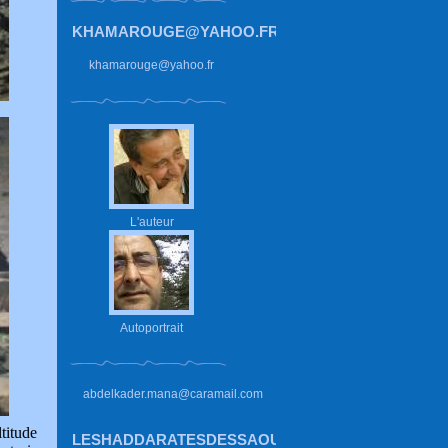
KHAMAROUGE@YAHOO.FR
khamarouge@yahoo.fr
L'auteur
Autoportrait
abdelkader.mana@caramail.com
titude
LESHADDARATESDESSAOUIRA.HAUTETFORT.CO