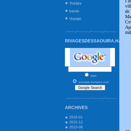
l’a
Théâtre
vil
de
transe
Mai
Voyage
Ce
Agd
mil
RIVAGESDESSAOUIRA.HAUTE
www
exemple.domaine.com
ARCHIVES
2016-01
2015-12
2015-08