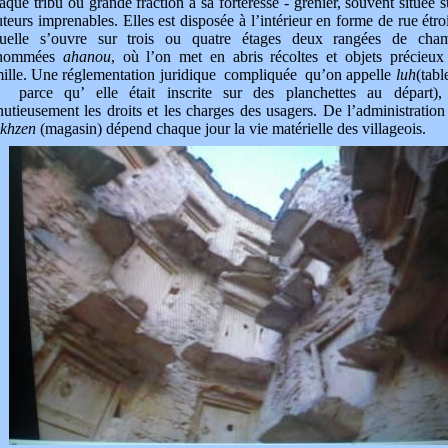
que tribu ou grande fraction a sa forteresse - grenier, souvent située s
teurs imprenables. Elles est disposée à l’intérieur en forme de rue étro
quelle s’ouvre sur trois ou quatre étages deux rangées de cha
nommées
ahanou
, où l’on met en abris récoltes et objets précieux
mille. Une réglementation juridique compliquée qu’on appelle
luh
(tabl
i parce qu’ elle était inscrite sur des planchettes au départ), 
utieusement les droits et les charges des usagers. De l’administration
khzen
(magasin) dépend chaque jour la vie matérielle des villageois.