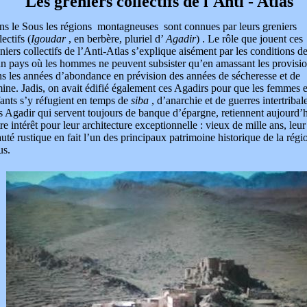
Les greniers collectifs de l'Anti - Atlas
ns le Sous les régions montagneuses sont connues par leurs greniers
lectifs (
Igoudar
, en berbère, pluriel d’
Agadir
) . Le rôle que jouent ces
niers collectifs de l’Anti-Atlas s’explique aisément par les conditions de
n pays où les hommes ne peuvent subsister qu’en amassant les provisi
s les années d’abondance en prévision des années de sécheresse et de
ine. Jadis, on avait édifié également ces Agadirs pour que les femmes e
ants s’y réfugient en temps de
siba
, d’anarchie et de guerres intertribal
 Agadir qui servent toujours de banque d’épargne, retiennent aujourd’
re intérêt pour leur architecture exceptionnelle : vieux de mille ans, leur
uté rustique en fait l’un des principaux patrimoine historique de la régi
us.