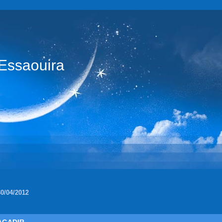
statistiques du blog google analytic https://www.atintern
Essaouira
30/04/2012