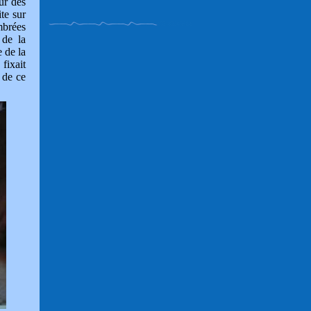
ur des
ite sur
mbrées
 de la
e de la
fixait
 de ce