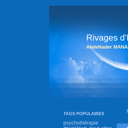
ABDELKADER MANA 
Rivages d'
Abdelkader MANA
TAGS POPULAIRES
psychothérapie
musique