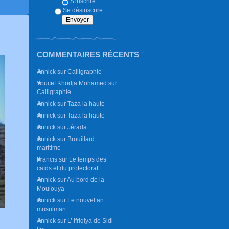
S'inscrire
Se désinscrire
COMMENTAIRES RÉCENTS
Annick
sur
Calligraphie
Youcef Khodja Mohamed
sur
Calligraphie
Annick
sur
Taza la haute
Annick
sur
Taza la haute
Annick
sur
Jérada
Annick
sur
Brouillard
maritime
Francis
sur
Le temps des
caïds et du protectorat
Annick
sur
Au bord de la
Moulouya
Annick
sur
Le nouvel an
musulman
Annick
sur
L’ Ifriqiya de Sidi