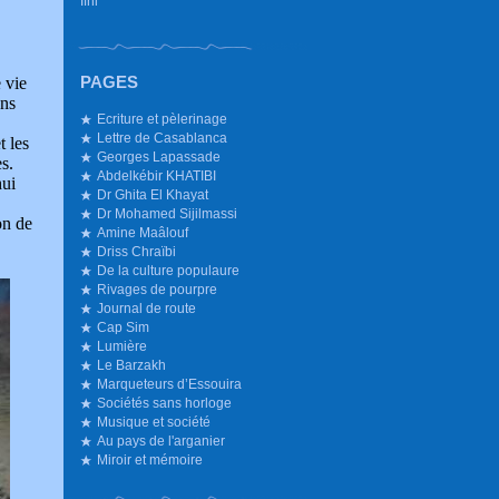
Ifni
PAGES
 vie
ons
Ecriture et pèlerinage
Lettre de Casablanca
t les
Georges Lapassade
es.
Abdelkébir KHATIBI
hui
Dr Ghita El Khayat
Dr Mohamed Sijilmassi
on de
Amine Maâlouf
Driss Chraïbi
De la culture populaure
Rivages de pourpre
Journal de route
Cap Sim
Lumière
Le Barzakh
Marqueteurs d’Essouira
Sociétés sans horloge
Musique et société
Au pays de l'arganier
Miroir et mémoire