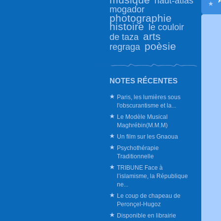
haut-atlas
mogador
photographie
histoire
le couloir
arts
de taza
poèsie
regraga
NOTES RÉCENTES
Paris, les lumières sous
l'obscurantisme et la...
Le Modèle Musical
Maghrébin(M.M.M)
Un film sur les Gnaoua
Psychothérapie
Traditionnelle
TRIBUNE Face à
l’islamisme, la République
ne...
Le coup de chapeau de
Peronçel-Hugoz
Disponible en librairie