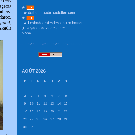
 trois
ageois
diers.
derbahlagadir.hautetfort.com
Maroc.
guint,
Leshaddaratesdessaouira.hautetfort.com
Agadir
Voyages de Abdelkader
Mana
AOÛT 2026
D
L
M
M
J
V
S
1
2
3
4
5
6
7
8
9
10
11
12
13
14
15
16
17
18
19
20
21
22
23
24
25
26
27
28
29
30
31