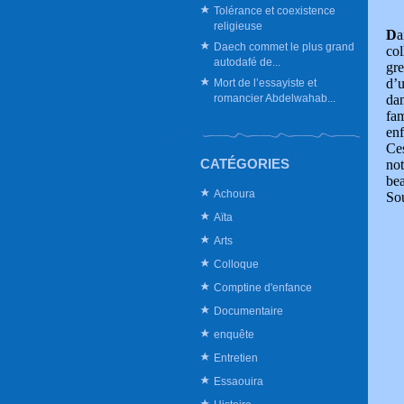
Tolérance et coexistence
religieuse
D
a
Daech commet le plus grand
col
autodafé de...
gre
d’u
Mort de l’essayiste et
dan
romancier Abdelwahab...
fam
enf
Ces
CATÉGORIES
not
bea
Achoura
So
Aïta
Arts
Colloque
Comptine d'enfance
Documentaire
enquête
Entretien
Essaouira