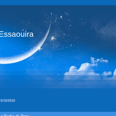
statistiques du blog google analytic https://www.atintern
Essaouira
03/10/2010