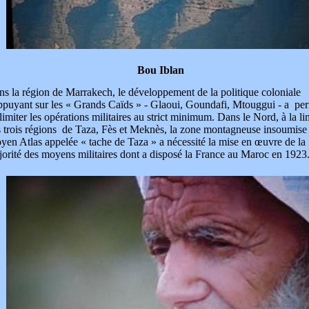
Bou Iblan
s la région de Marrakech, le développement de la politique coloniale
ppuyant sur les « Grands Caïds » - Glaoui, Goundafi, Mtouggui - a pe
limiter les opérations militaires au strict minimum. Dans le Nord, à la li
 trois régions de Taza, Fès et Meknès, la zone montagneuse insoumise
en Atlas appelée « tache de Taza » a nécessité la mise en œuvre de la
orité des moyens militaires dont a disposé la France au Maroc en 1923