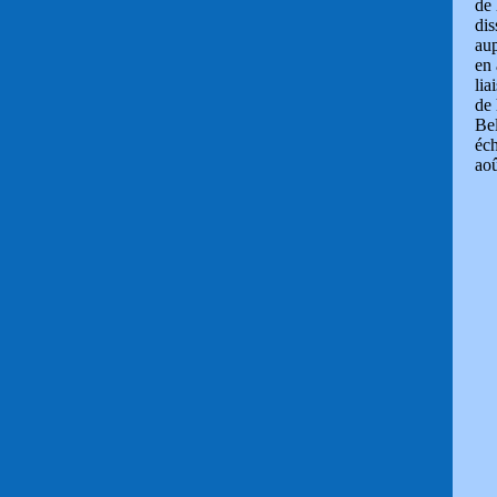
de 
dis
aup
en 
lia
de 
Bel
éch
aoû