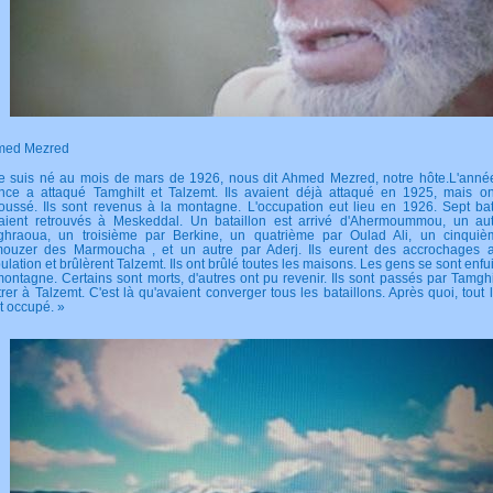
TFORT.COM
med Mezred
e suis né au mois de mars de 1926, nous dit Ahmed Mezred, notre hôte.L'anné
nce a attaqué Tamghilt et Talzemt. Ils avaient déjà attaqué en 1925, mais o
oussé. Ils sont revenus à la montagne. L'occupation eut lieu en 1926. Sept bat
taient retrouvés à Meskeddal. Un bataillon est arrivé d'Ahermoummou, un au
hraoua, un troisième par Berkine, un quatrième par Oulad Ali, un cinquiè
ouzer des Marmoucha , et un autre par Aderj. Ils eurent des accrochages 
ulation et brûlèrent Talzemt. Ils ont brûlé toutes les maisons. Les gens se sont enfu
montagne. Certains sont morts, d'autres ont pu revenir. Ils sont passés par Tamghi
trer à Talzemt. C'est là qu'avaient converger tous les bataillons. Après quoi, tout 
it occupé. »