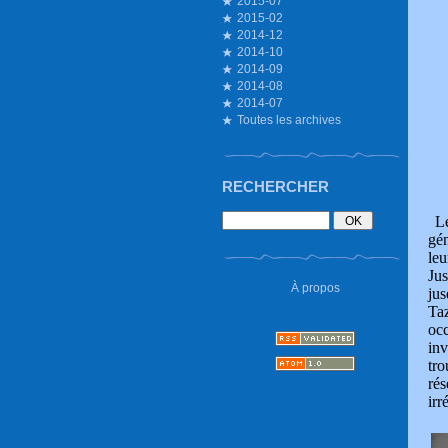
2015-07
2015-02
2014-12
2014-10
2014-09
2014-08
2014-07
Toutes les archives
RECHERCHER
Le
gén
leu
Jus
À propos
jus
Ta
occ
inv
tro
rés
ir