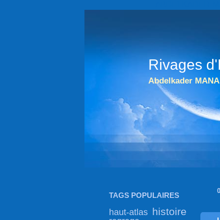
ABDELKADER MANA 
Rivages d'
Abdelkader MANA
TAGS POPULAIRES
histoire
haut-atlas