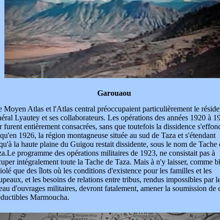
Garouaou
 Moyen Atlas et l'Atlas central préoccupaient particulièrement le réside
éral Lyautey et ses collaborateurs. Les opérations des années 1920 à 1
r furent entièrement consacrées, sans que toutefois la dissidence s'effond
qu'en 1926, la région montagneuse située au sud de Taza et s'étendant
qu'à la haute plaine du Guigou restait dissidente, sous le nom de Tache
za.
Le programme des opérations militaires de 1923, ne consistait pas à
uper intégralement toute la Tache de Taza. Mais à n'y laisser, comme b
iolé que des îlots où les conditions d'existence pour les familles et les
upeaux, et les besoins de relations entre tribus, rendus impossibles par l
eau d'ouvrages militaires, devront fatalement, amener la soumission de 
réductibles Marmoucha.