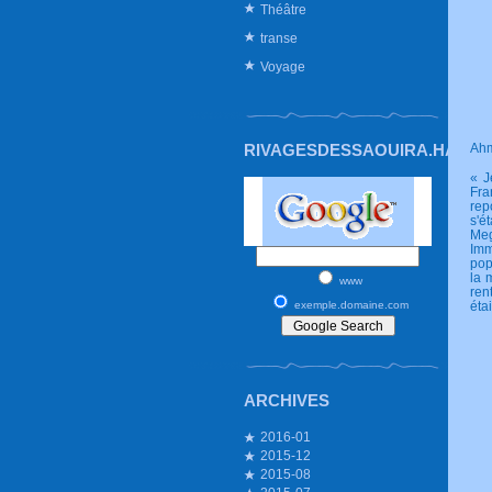
Théâtre
transe
Voyage
RIVAGESDESSAOUIRA.HAUTE
Ah
« J
Fra
rep
s'é
Meg
Imm
pop
la 
www
ren
exemple.domaine.com
éta
ARCHIVES
2016-01
2015-12
2015-08