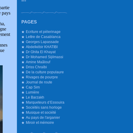
Ifni
partie
e pays
PAGES
cha,
agne
Ecriture et pèlerinage
nement
Lettre de Casablanca
Georges Lapassade
nnes
Abdelkébir KHATIBI
que
Dr Ghita El Khayat
Dr Mohamed Sijilmassi
Amine Maâlouf
Driss Chraïbi
De la culture populaure
Rivages de pourpre
Journal de route
Cap Sim
Lumière
Le Barzakh
Marqueteurs d’Essouira
Sociétés sans horloge
Musique et société
Au pays de l'arganier
Miroir et mémoire