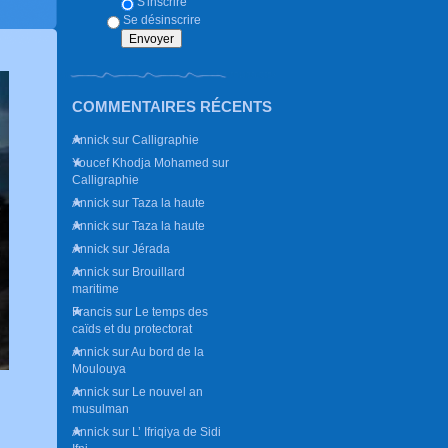
S'inscrire
Se désinscrire
COMMENTAIRES RÉCENTS
Annick
sur
Calligraphie
Youcef Khodja Mohamed
sur
Calligraphie
Annick
sur
Taza la haute
Annick
sur
Taza la haute
Annick
sur
Jérada
Annick
sur
Brouillard
maritime
Francis
sur
Le temps des
caïds et du protectorat
Annick
sur
Au bord de la
Moulouya
Annick
sur
Le nouvel an
musulman
Annick
sur
L’ Ifriqiya de Sidi