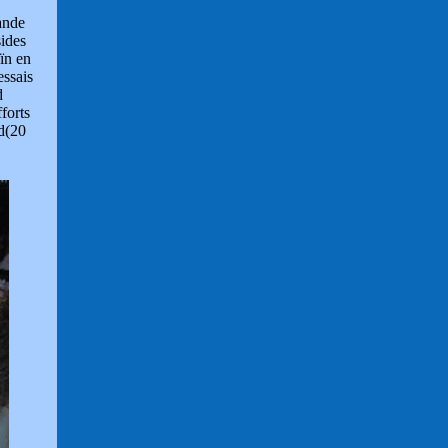
ande
ides
ïn en
essais
d
forts
ïd(20