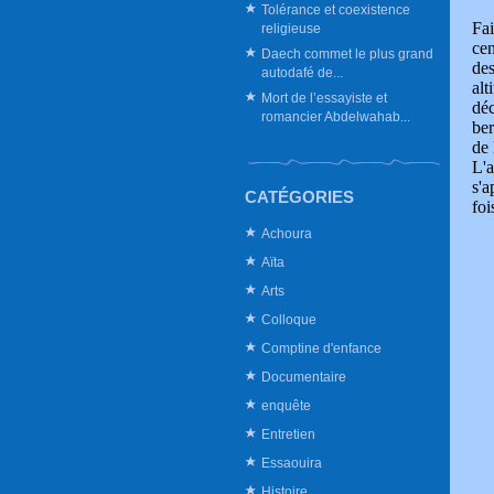
Tolérance et coexistence
Fai
religieuse
cen
Daech commet le plus grand
de
autodafé de...
alt
Mort de l’essayiste et
déc
romancier Abdelwahab...
ber
de 
L'a
s'a
CATÉGORIES
foi
Achoura
Aïta
Arts
Colloque
Comptine d'enfance
Documentaire
enquête
Entretien
Essaouira
Histoire