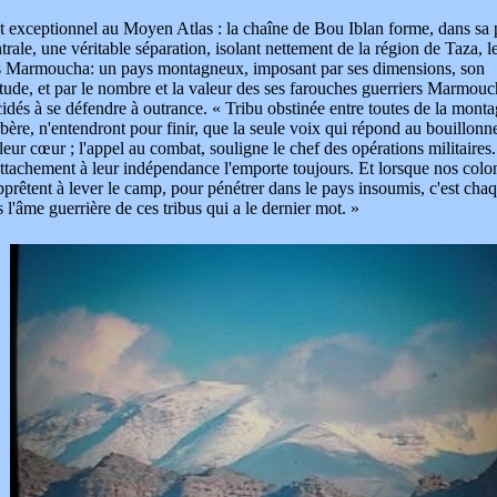
t exceptionnel au Moyen Atlas : la chaîne de Bou Iblan forme, dans sa 
trale, une véritable séparation, isolant nettement de la région de Taza, l
s Marmoucha: un pays montagneux, imposant par ses dimensions, son
itude, et par le nombre et la valeur des ses farouches guerriers Marmou
idés à se défendre à outrance. « Tribu obstinée entre toutes de la mont
bère, n'entendront pour finir, que la seule voix qui répond au bouillon
leur cœur ; l'appel au combat, souligne le chef des opérations militaires.
ttachement à leur indépendance l'emporte toujours. Et lorsque nos colo
pprêtent à lever le camp, pour pénétrer dans le pays insoumis, c'est cha
s l'âme guerrière de ces tribus qui a le dernier mot. »