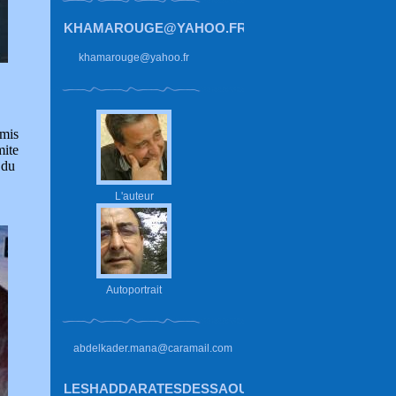
KHAMAROUGE@YAHOO.FR
khamarouge@yahoo.fr
rmis
mite
 du
L'auteur
.
Autoportrait
abdelkader.mana@caramail.com
LESHADDARATESDESSAOUIRA.HAUTETFORT.CO