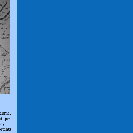
llaume,
nt que
tey,
ortants