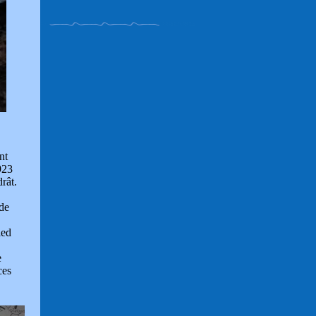
nt
923
rât.
 de
led
e
ces