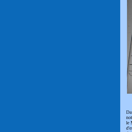
Dan
not
le 
d'e