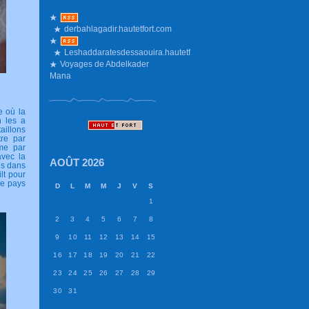
derbahlagadir.hautetfort.com
Leshaddaratesdessaouira.hautetfort.com
Voyages de Abdelkader
Mana
e où la
n les a
aillons
tre par
me par
avec la
AOÛT 2026
is dans
lt pour
le pays
D
L
M
M
J
V
S
1
2
3
4
5
6
7
8
9
10
11
12
13
14
15
16
17
18
19
20
21
22
23
24
25
26
27
28
29
30
31