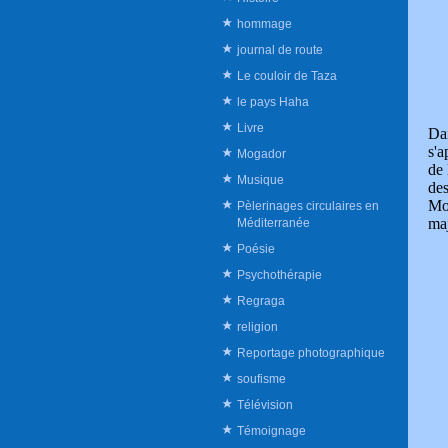
hommage
journal de route
Le couloir de Taza
le pays Haha
Livre
Dan
s'a
Mogador
de 
Musique
des
Moy
Pèlerinages circulaires en
maj
Méditerranée
Poésie
Psychothérapie
Regraga
religion
Reportage photographique
soufisme
Télévision
Témoignage