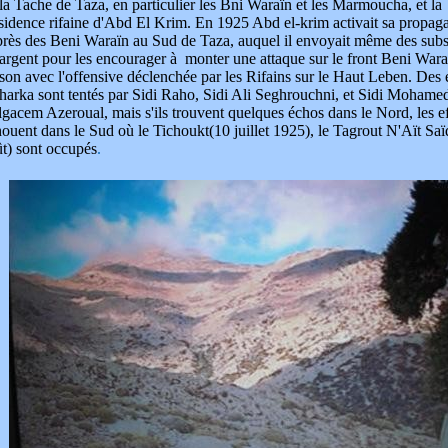
la Tache de Taza, en particulier les Bni Waraïn et les Marmoucha, et la
sidence rifaine d'Abd El Krim.
En 1925 Abd el-krim activait sa propag
rès des Beni Waraïn au Sud de Taza, auquel il envoyait même des subs
argent pour les encourager à monter une attaque sur le front Beni Wara
ison avec l'offensive déclenchée par les Rifains sur le Haut Leben. Des 
harka sont tentés par Sidi Raho, Sidi Ali Seghrouchni, et Sidi Mohame
gacem Azeroual, mais s'ils trouvent quelques échos dans le Nord, les ef
ouent dans le Sud où le Tichoukt(10 juillet 1925), le Tagrout N'Aït Sa
t) sont occupés
.